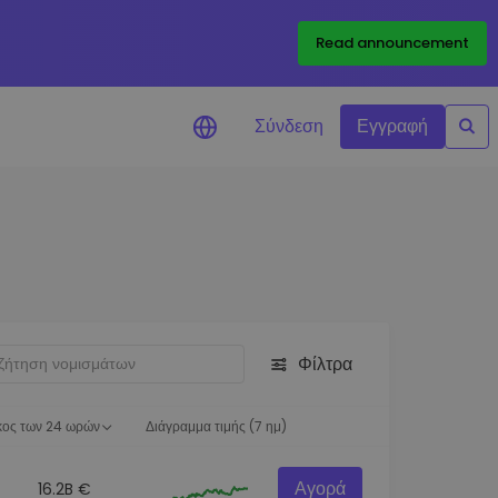
Read announcement
Σύνδεση
Εγγραφή
ιήσεις Τιμών
ώσεις τιμών σε πραγματικό
ια τα αγαπημένα σας διακριτικά
ύνηση επενδύσεων
ψτε επενδυτικές ευκαιρίες
Φίλτρα
ση χαρτοφυλακίου
 πληροφορίες για βέλτιστη
ση
κος των 24 ωρών
Διάγραμμα τιμής (7 ημ)
Αγορά
16.2B €