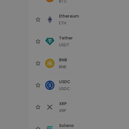
BTC
Εξερεύνηση επενδύσεω
Βρες τη δική σου crypto στ
Ethereum
ETH
Tether
USDT
BNB
BNB
USDC
USDC
XRP
XRP
Solana