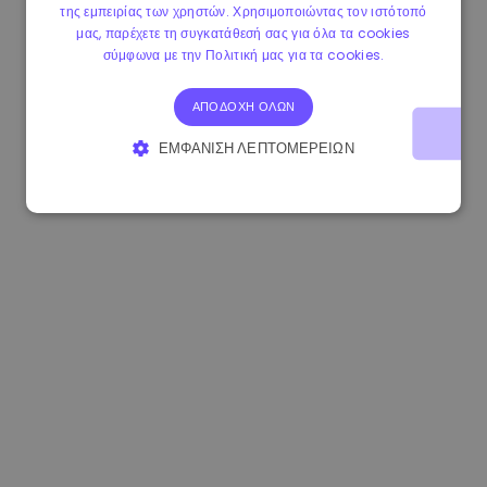
της εμπειρίας των χρηστών. Χρησιμοποιώντας τον ιστότοπό
1.180000 €
+1.90%
3.2B €
μας, παρέχετε τη συγκατάθεσή σας για όλα τα cookies
σύμφωνα με την Πολιτική μας για τα cookies.
ΑΠΟΔΟΧΉ ΌΛΩΝ
ΕΜΦΆΝΙΣΗ ΛΕΠΤΟΜΕΡΕΙΏΝ
ΑΠΟΛΎΤΩΣ ΑΠΑΡΑΊΤΗΤΑ
ΑΠΌΔΟΣΗΣ
ΣΤΌΧΕΥΣΗΣ
ΛΕΙΤΟΥΡΓΙΚΌΤΗΤΑΣ