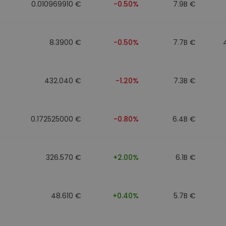
0.010969910 €
-0.50%
7.9B €
8.3900 €
-0.50%
7.7B €
432.040 €
-1.20%
7.3B €
0.172525000 €
-0.80%
6.4B €
326.570 €
+2.00%
6.1B €
48.610 €
+0.40%
5.7B €