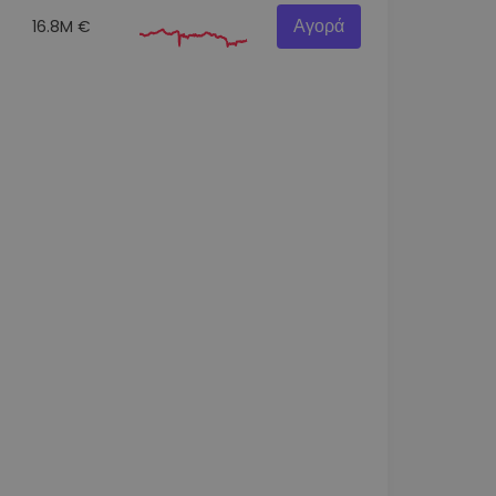
Αγορά
16.8M €