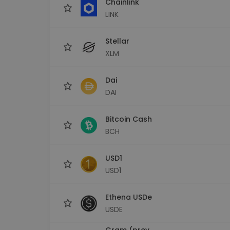
Chainlink
LINK
Stellar
XLM
Dai
DAI
Bitcoin Cash
BCH
USD1
USD1
Ethena USDe
USDE
Gram (prev.