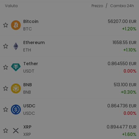
/
Valuta
Prezzo
Cambio 24h
Bitcoin
56207.00 EUR
BTC
+1.20%
Ethereum
1658.55 EUR
ETH
+1.10%
Tether
0.864550 EUR
USDT
0.00%
BNB
513.100 EUR
BNB
+0.30%
USDC
0.864736 EUR
USDC
0.00%
XRP
0.894477 EUR
XRP
+1.60%