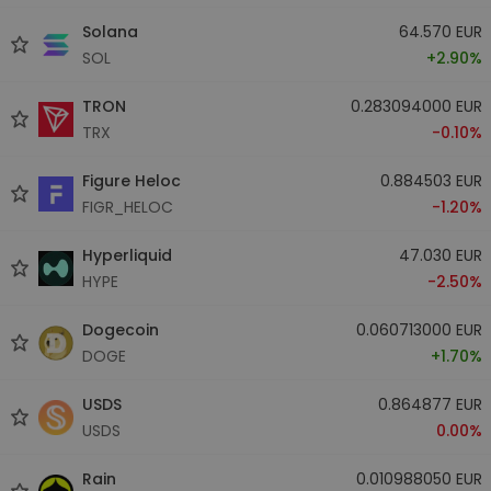
Solana
64.570 EUR
SOL
+2.90%
TRON
0.283094000 EUR
TRX
-0.10%
Figure Heloc
0.884503 EUR
FIGR_HELOC
-1.20%
Hyperliquid
47.030 EUR
HYPE
-2.50%
Dogecoin
0.060713000 EUR
DOGE
+1.70%
USDS
0.864877 EUR
USDS
0.00%
Rain
0.010988050 EUR