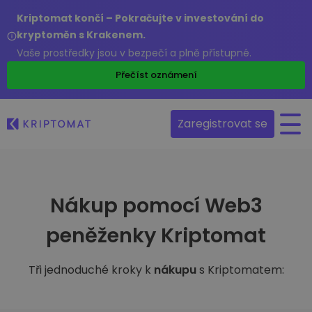
Kriptomat končí – Pokračujte v investování do
kryptoměn s Krakenem.
Vaše prostředky jsou v bezpečí a plně přístupné.
Přečíst oznámení
Zaregistrovat se
Nákup pomocí Web3
peněženky Kriptomat
Tři jednoduché kroky k
nákupu
s Kriptomatem: