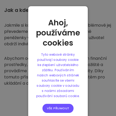
Jak a kde
ukládat
Ahoj,
Jakmile si koupíte na
Kriptomatu
, bezproblémově jej
používáme
převedeme do vaší vyhrazené a bezpečné
peněženky v rámci naší platformy. Každý uživatel
cookies
obdrží individuální peněženku.
Tyto webové stránky
Abychom ochránili naše zákazníky a jejich finanční
používají soubory cookie
prostředky, nabízíme bezpečné offline úložiště a
ke zlepšení uživatelského
provádíme pravidelné bezpečnostní audity. Díky
zážitku. Používáním
našich webových stránek
tomuto přístupu je naše platforma útočištěm pro
souhlasíte se všemi
ukládání a dalších kryptoměn.
soubory cookie v souladu
s našimi zásadami
používání souborů cookie.
VŠE PŘIJMOUT