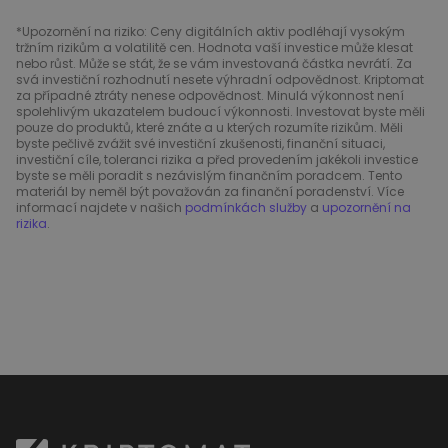
*Upozornění na riziko: Ceny digitálních aktiv podléhají vysokým
tržním rizikům a volatilitě cen. Hodnota vaší investice může klesat
nebo růst. Může se stát, že se vám investovaná částka nevrátí. Za
svá investiční rozhodnutí nesete výhradní odpovědnost. Kriptomat
za případné ztráty nenese odpovědnost. Minulá výkonnost není
spolehlivým ukazatelem budoucí výkonnosti. Investovat byste měli
pouze do produktů, které znáte a u kterých rozumíte rizikům. Měli
byste pečlivě zvážit své investiční zkušenosti, finanční situaci,
investiční cíle, toleranci rizika a před provedením jakékoli investice
byste se měli poradit s nezávislým finančním poradcem. Tento
materiál by neměl být považován za finanční poradenství. Více
informací najdete v našich
podmínkách služby
a
upozornění na
rizika
.