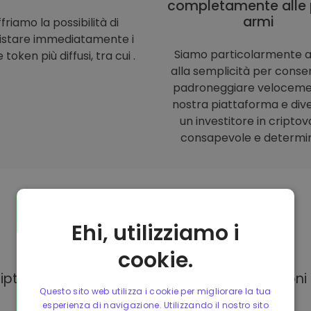
completamente alle 
armi
friamo la possibilità di
istare immediatamente i
Siamo particolarmente a
 token più diffusi, tra cui .
alla semplicità per consent
padroneggiare veloceme
nostra piattaforma e div
un investitore in criptov
consapevole e determi
Ehi, utilizziamo i
Modalità di
pagamento
cookie.
Kriptomat, hai a tua disposizione diverse opzion
Questo sito web utilizza i cookie per migliorare la tua
esperienza di navigazione. Utilizzando il nostro sito