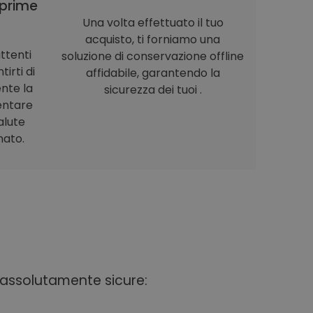
prime
Una volta effettuato il tuo
acquisto, ti forniamo una
ttenti
soluzione di conservazione offline
irti di
affidabile, garantendo la
nte la
sicurezza dei tuoi .
entare
alute
nato.
i assolutamente sicure: