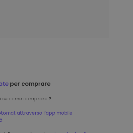
ate
per comprare
oni su come comprare ?
ptomat attraverso l’app mobile
tà