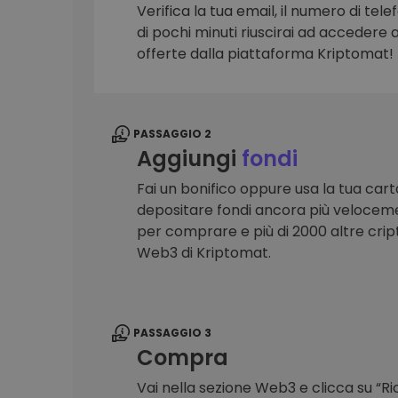
Verifica la tua email, il numero di telef
Scoperta investimenti
di pochi minuti riuscirai ad accedere a 
Trova la tua strategia cryp
offerte dalla piattaforma Kriptomat!
PASSAGGIO 2
Aggiungi
fondi
Fai un bonifico oppure usa la tua cart
depositare fondi ancora più veloceme
per comprare e più di 2000 altre crip
Web3 di Kriptomat.
PASSAGGIO 3
Compra
Vai nella sezione Web3 e clicca su “R