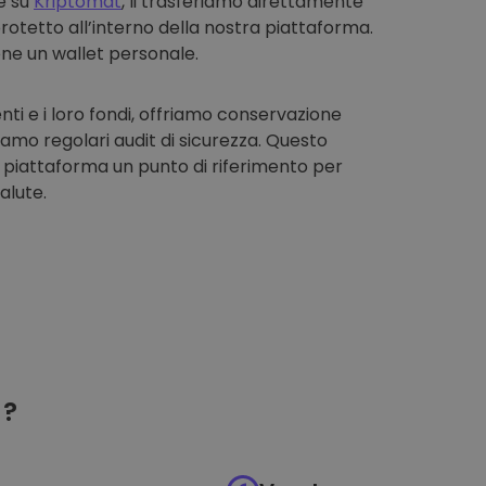
e su
Kriptomat
, li trasferiamo direttamente
rotetto all’interno della nostra piattaforma.
one un wallet personale.
enti e i loro fondi, offriamo conservazione
iamo regolari audit di sicurezza. Questo
 piattaforma un punto di riferimento per
alute.
?