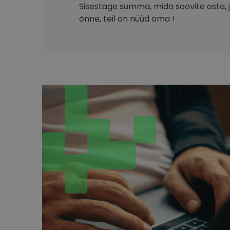
Sisestage summa, mida soovite osta, ja
õnne, teil on nüüd oma !