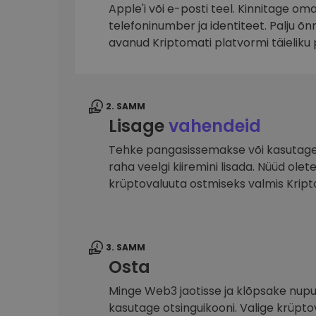
Apple'i või e-posti teel. Kinnitage om
Investeeringute uuring
telefoninumber ja identiteet. Palju õ
Leia oma krüptostrateegia
avanud Kriptomati platvormi täieliku 
2. SAMM
Lisage
vahendeid
Tehke pangasissemakse või kasutage 
raha veelgi kiiremini lisada. Nüüd ole
krüptovaluuta ostmiseks valmis Krip
3. SAMM
Osta
Minge Web3 jaotisse ja klõpsake nupu
kasutage otsinguikooni. Valige krüpto