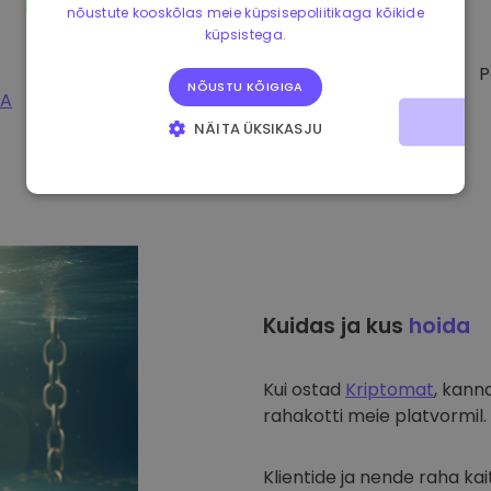
nõustute kooskõlas meie küpsisepoliitikaga kõikide
küpsistega.
P
NÕUSTU KÕIGIGA
PA
NÄITA ÜKSIKASJU
HÄDAVAJALIKUD KÜPSISED
JÕUDLUSKÜPSISED
REKLAAMKÜPSISED
FUNKTSIONAALSED KÜPSISED
Kuidas ja kus
hoida
Kui ostad
Kriptomat
, kann
rahakotti meie platvormil. 
Klientide ja nende raha k