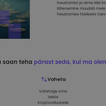
hoiustamist ja viime läbi k
lähenemine muudab meie p
hoiustamise tõeliseks taev
 saan teha
pärast seda, kui ma olen
Vaheta
Vahetage oma
teiste
krüptovaluutade