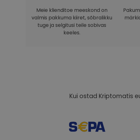
Meie klienditoe meeskond on
Pakume
valmis pakkuma kiiret, sõbralikku
märkid
tuge ja selgitusi teile sobivas
keeles.
Kui ostad Kriptomatis eu