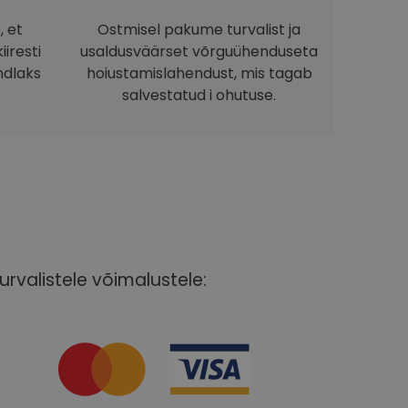
, et
Ostmisel pakume turvalist ja
iresti
usaldusväärset võrguühenduseta
ndlaks
hoiustamislahendust, mis tagab
salvestatud i ohutuse.
urvalistele võimalustele: