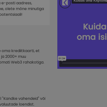
a e-posti aadress,
nne, olete mõne minutiga
potentsiaali!
oma krediitkaarti, et
te ja 2000+ muu
tomati Web3 rahakotiga.
l "Kandke vahendeid" või
valuutade loendist.