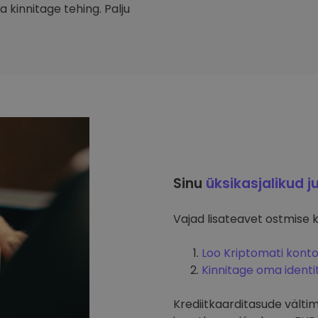
 kinnitage tehing. Palju
Sinu
üksikasjalikud j
Vajad lisateavet ostmise 
Loo Kriptomati kont
Kinnitage oma identi
Krediitkaarditasude välti