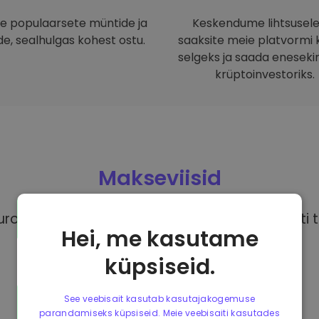
 populaarsete müntide ja
Keskendume lihtsusele
e, sealhulgas kohest ostu.
saaksite meie platvormi ki
selgeks ja saada eneseki
krüptoinvestoriks.
Makseviisid
rodega, on sul juurdepääs erinevatele täiesti t
Hei, me kasutame
küpsiseid.
See veebisait kasutab kasutajakogemuse
parandamiseks küpsiseid. Meie veebisaiti kasutades