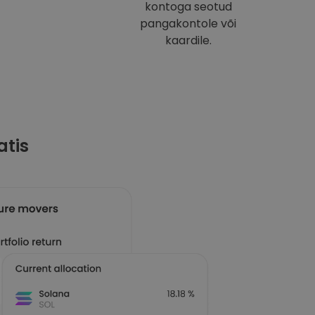
kontoga seotud
pangakontole või
kaardile.
atis