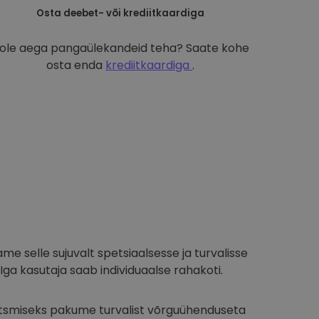
Osta deebet- või krediitkaardiga
ole aega pangaülekandeid teha? Saate kohe
osta enda
krediitkaardiga
.
ame selle sujuvalt spetsiaalsesse ja turvalisse
Iga kasutaja saab individuaalse rahakoti.
aitsmiseks pakume turvalist võrguühenduseta