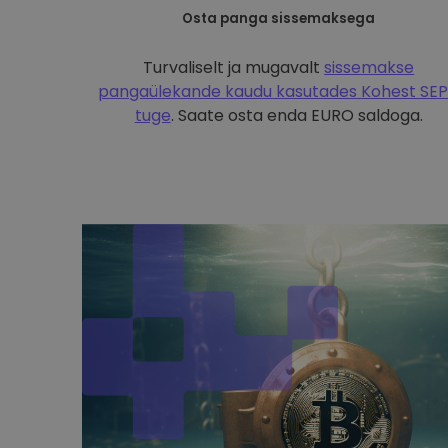
Osta panga sissemaksega
Turvaliselt ja mugavalt
sissemakse
pangaülekande kaudu kasutades
Kohest SE
tuge
. Saate osta enda EURO saldoga.