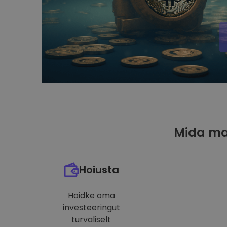
Mida ma
Hoiusta
Hoidke oma
investeeringut
turvaliselt