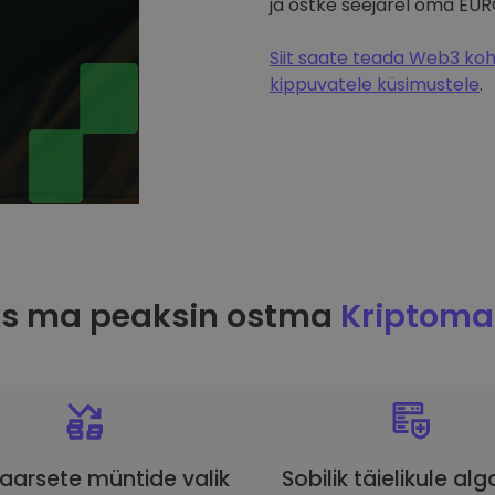
ja ostke seejärel oma EUR
Siit saate teada Web3 koht
kippuvatele küsimustele
.
ks ma peaksin ostma
Kriptoma
aarsete müntide valik
Sobilik täielikule alg