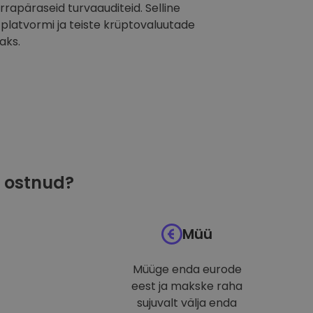
orrapäraseid turvaauditeid. Selline
latvormi ja teiste krüptovaluutade
aks.
ostnud?
Müü
Müüge enda eurode
eest ja makske raha
sujuvalt välja enda