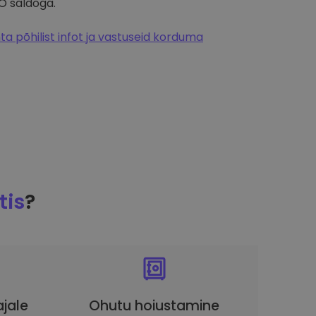
O saldoga.
a põhilist infot ja vastuseid korduma
tis
?
ajale
Ohutu hoiustamine