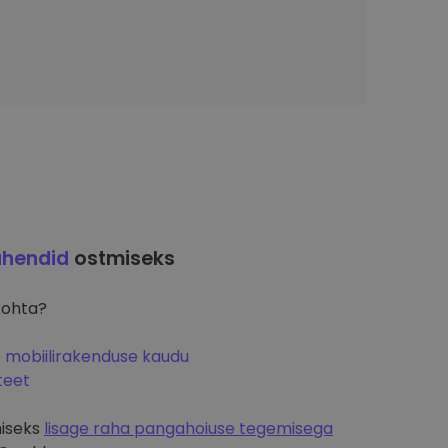
uhendid
ostmiseks
kohta?
o mobiilirakenduse kaudu
teet
miseks
lisage raha pangahoiuse tegemisega