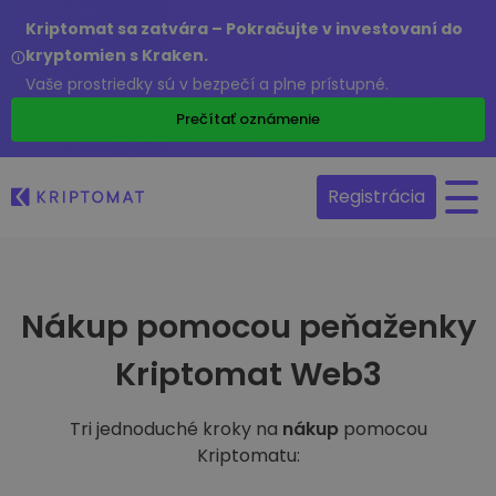
Kriptomat sa zatvára – Pokračujte v investovaní do
kryptomien s Kraken.
Vaše prostriedky sú v bezpečí a plne prístupné.
Prečítať oznámenie
Registrácia
Nákup pomocou peňaženky
Kriptomat Web3
Tri jednoduché kroky na
nákup
pomocou
Kriptomatu: