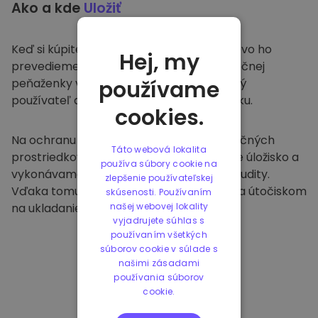
Ako a kde
Uložiť
Keď si kúpite na
Kriptomat
, bezproblémovo ho
Hej, my
prevedieme do vašej vyhradenej a bezpečnej
peňaženky v rámci našej platformy. Každý
používame
používateľ dostane individuálnu peňaženku.
cookies.
Na ochranu našich zákazníkov a ich finančných
Táto webová lokalita
prostriedkov ponúkame bezpečné offline úložisko a
používa súbory cookie na
vykonávame pravidelné bezpečnostné audity.
zlepšenie používateľskej
Vďaka tomuto prístupu je naša platforma útočiskom
skúsenosti. Používaním
na ukladanie a iných kryptomien.
našej webovej lokality
vyjadrujete súhlas s
používaním všetkých
súborov cookie v súlade s
našimi zásadami
používania súborov
cookie.