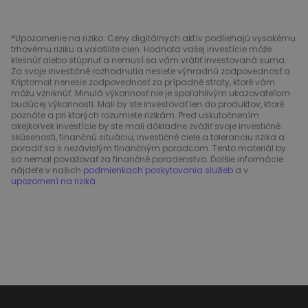
*Upozornenie na riziko: Ceny digitálnych aktív podliehajú vysokému
trhovému riziku a volatilite cien. Hodnota vašej investície môže
klesnúť alebo stúpnuť a nemusí sa vám vrátiť investovaná suma.
Za svoje investičné rozhodnutia nesiete výhradnú zodpovednosť a
Kriptomat nenesie zodpovednosť za prípadné straty, ktoré vám
môžu vzniknúť. Minulá výkonnosť nie je spoľahlivým ukazovateľom
budúcej výkonnosti. Mali by ste investovať len do produktov, ktoré
poznáte a pri ktorých rozumiete rizikám. Pred uskutočnením
akejkoľvek investície by ste mali dôkladne zvážiť svoje investičné
skúsenosti, finančnú situáciu, investičné ciele a toleranciu rizika a
poradiť sa s nezávislým finančným poradcom. Tento materiál by
sa nemal považovať za finančné poradenstvo. Ďalšie informácie
nájdete v našich
podmienkach poskytovania služieb
a v
upozornení na riziká
.