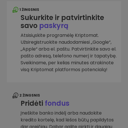
1 ŽINGSNIS
Sukurkite ir patvirtinkite
savo
paskyrą
Atsisiųskite programėlę Kriptomat.
Užsiregistruokite naudodamiesi „Google“,
„Apple“ arba el. paštu. Patvirtinkite savo el.
pašto adresą, telefono numerį ir tapatybę.
Sveikiname, per kelias minutes atrakinote
visą Kriptomat platformos potencialą!
2 ŽINGSNIS
Pridėti
fondus
Įneškite banko indėlį arba naudokite
kredito kortelę, kad lėšos būtų papildytos
dar greičiau. Dabar galite pirkti ir daugiau