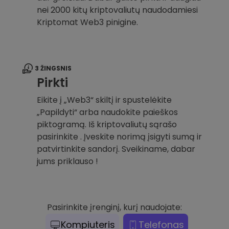
nei 2000 kitų kriptovaliutų naudodamiesi
Kriptomat Web3 pinigine.
3 ŽINGSNIS
Pirkti
Eikite į „Web3“ skiltį ir spustelėkite
„Papildyti“ arba naudokite paieškos
piktogramą. Iš kriptovaliutų sąrašo
pasirinkite . Įveskite norimą įsigyti sumą ir
patvirtinkite sandorį. Sveikiname, dabar
jums priklauso !
Pasirinkite įrenginį, kurį naudojate:
Kompiuteris
Telefonas