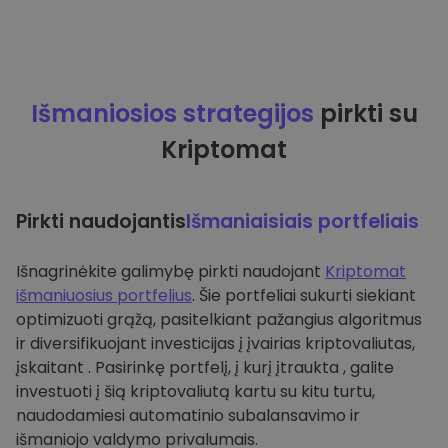
Išmaniosios strategijos
pirkti su
Kriptomat
Pirkti naudojantis
Išmaniaisiais portfeliais
Išnagrinėkite galimybę pirkti naudojant
Kriptomat
išmaniuosius portfelius
. Šie portfeliai sukurti siekiant
optimizuoti grąžą, pasitelkiant pažangius algoritmus
ir diversifikuojant investicijas į įvairias kriptovaliutas,
įskaitant . Pasirinkę portfelį, į kurį įtraukta , galite
investuoti į šią kriptovaliutą kartu su kitu turtu,
naudodamiesi automatinio subalansavimo ir
išmaniojo valdymo privalumais.