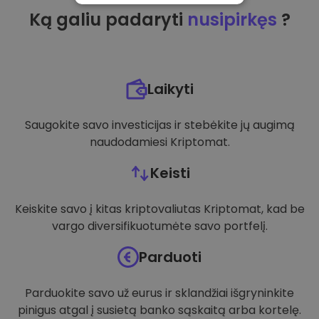
Ką galiu padaryti
nusipirkęs
?
VEIKIMĄ GERINANTYS
TIKSLINIAI
FUNKCINIAI
Laikyti
Saugokite savo investicijas ir stebėkite jų augimą
naudodamiesi Kriptomat.
Keisti
Keiskite savo į kitas kriptovaliutas Kriptomat, kad be
vargo diversifikuotumėte savo portfelį.
Parduoti
Parduokite savo už eurus ir sklandžiai išgryninkite
pinigus atgal į susietą banko sąskaitą arba kortelę.