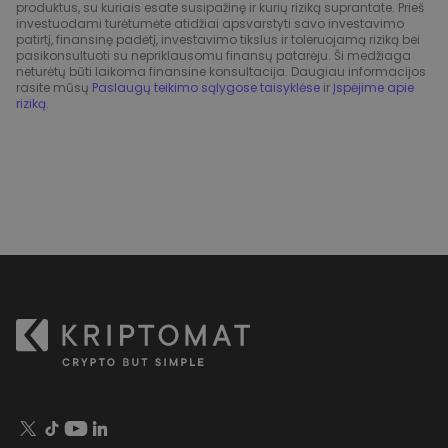
produktus, su kuriais esate susipažinę ir kurių riziką suprantate. Prieš
investuodami turėtumėte atidžiai apsvarstyti savo investavimo
patirtį, finansinę padėtį, investavimo tikslus ir toleruojamą riziką bei
pasikonsultuoti su nepriklausomu finansų patarėju. Ši medžiaga
neturėtų būti laikoma finansine konsultacija. Daugiau informacijos
rasite mūsų
Paslaugų teikimo sąlygose taisyklėse
ir
Įspėjime apie
riziką
.