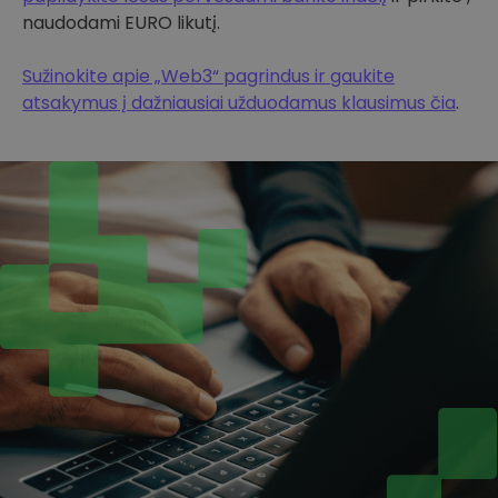
naudodami EURO likutį.
Sužinokite apie „Web3“ pagrindus ir gaukite
atsakymus į dažniausiai užduodamus klausimus čia
.