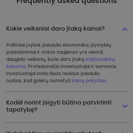
Frequently asked questions
Kokie veiksniai daro įtaką kainai?
Politiniai įvykiai, pasaulio ekonomika, įžymybių
paskatinimai ir rinkos naujienos yra vieni iš
daugelio veiksnių, kurie daro įtaką
kriptovaliutų
kainoms
. Profesionalūs investuotojai ir sumanūs
investuotojai stebi šiuos realaus pasaulio
įvykius, kad galėtų numatyti
kainų pokyčius
.
Kodėl norint įsigyti būtina patvirtinti
tapatybę?