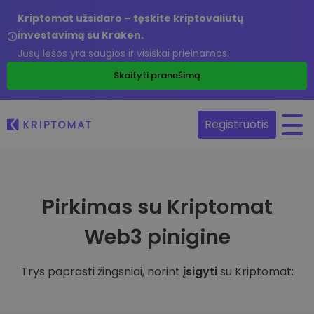
Kriptomat užsidaro – tęskite kriptovaliutų
investavimą su Kraken.
Jūsų lėšos yra saugios ir visiškai prieinamos.
Skaityti pranešimą
Registruotis
Pirkimas su Kriptomat
Web3 pinigine
Trys paprasti žingsniai, norint
įsigyti
su Kriptomat: