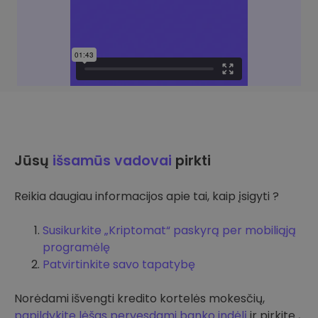
Jūsų
išsamūs vadovai
pirkti
Reikia daugiau informacijos apie tai, kaip įsigyti ?
Susikurkite „Kriptomat“ paskyrą per mobiliąją
programėlę
Patvirtinkite savo tapatybę
Norėdami išvengti kredito kortelės mokesčių,
papildykite lėšas pervesdami banko indėlį
ir pirkite ,