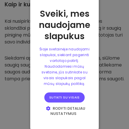
Kaip ir kur
saugoti
Sveiki, mes
Kai nusipirksite
Kriptomat platformoje
, mes
naudojame
sklandžiai pervesime valiutą į jūsų specialią ir saugią
slapukus
piniginę mūsų platformoje. Kiekvienas vartotojas turi
savo individualią piniginę.
Šioje svetainėje naudojami
slapukai, siekiant pagerinti
Siekdami apsaugoti savo klientus ir jų lėšas, siūlome
vartotojo patirtį.
saugią saugyklą neprisijungus ir reguliariai atliekame
Naudodamiesi mūsų
saugos auditus. Dėl šio požiūrio mūsų platforma
svetaine, jūs sutinkate su
tampa prieglobsčiu ir kitoms kriptovaliutoms saugoti.
visais slapukais pagal
mūsų slapukų politiką.
SUTIKTI SU VISAIS
RODYTI DETALIAU
NUSTATYMUS
BŪTINIEJI