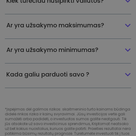
Kiek turėčiau nusipirkti valiutos?
Ar yra užsakymo maksimumas?
Ar yra užsakymo minimumas?
Kada galiu parduoti savo ?
*Įspėjimas dėl galimos rizikos: skaitmeninio turto kainoms būdinga
didelė rinkos rizika ir kainų svyravimai. Jūsų investicijos vertė gali
sumažėti arba padidėti, o investuotos sumos galite neatgauti. Tik
jūs atsakote už savo investicinius sprendimus, Kriptomat neatsako
už bet kokius nuostolius, kuriuos galite patirti. Praeities rezultatai nėra
patikima būsimų rezultatų prognozė. Turėtumėte investuoti tik į tuos