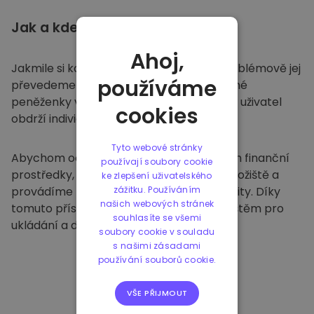
Jak a kde
ukládat
Ahoj,
Jakmile si koupíte na
Kriptomatu
, bezproblémově jej
používáme
převedeme do vaší vyhrazené a bezpečné
peněženky v rámci naší platformy. Každý uživatel
cookies
obdrží individuální peněženku.
Tyto webové stránky
Abychom ochránili naše zákazníky a jejich finanční
používají soubory cookie
prostředky, nabízíme bezpečné offline úložiště a
ke zlepšení uživatelského
provádíme pravidelné bezpečnostní audity. Díky
zážitku. Používáním
našich webových stránek
tomuto přístupu je naše platforma útočištěm pro
souhlasíte se všemi
ukládání a dalších kryptoměn.
soubory cookie v souladu
s našimi zásadami
používání souborů cookie.
VŠE PŘIJMOUT