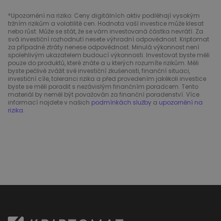
*Upozornění na riziko: Ceny digitálních aktiv podléhají vysokým
tržním rizikům a volatilitě cen. Hodnota vaší investice může klesat
nebo růst. Může se stát, že se vám investovaná částka nevrátí. Za
svá investiční rozhodnutí nesete výhradní odpovědnost. Kriptomat
za případné ztráty nenese odpovědnost. Minulá výkonnost není
spolehlivým ukazatelem budoucí výkonnosti. Investovat byste měli
pouze do produktů, které znáte a u kterých rozumíte rizikům. Měli
byste pečlivě zvážit své investiční zkušenosti, finanční situaci,
investiční cíle, toleranci rizika a před provedením jakékoli investice
byste se měli poradit s nezávislým finančním poradcem. Tento
materiál by neměl být považován za finanční poradenství. Více
informací najdete v našich
podmínkách služby
a
upozornění na
rizika
.