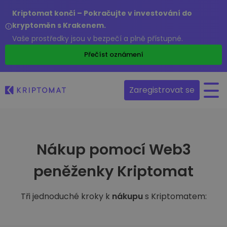
Kriptomat končí – Pokračujte v investování do
kryptoměn s Krakenem.
Vaše prostředky jsou v bezpečí a plně přístupné.
Přečíst oznámení
Zaregistrovat se
Nákup pomocí Web3
peněženky Kriptomat
Tři jednoduché kroky k
nákupu
s Kriptomatem: