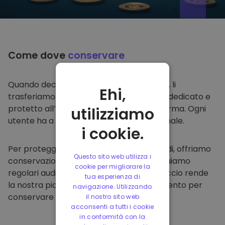
Come dove
conservare
Quando decidi di comprare su
Kriptomat
, li
Ehi,
trasferiamo direttamente nel tuo wallet dedicato e
protetto all’interno della nostra piattaforma. Ogni
utilizziamo
utente ha a disposizione un wallet personale.
i cookie.
Per proteggere i nostri clienti e i loro fondi, offriamo
Questo sito web utilizza i
conservazione offline protetta ed effettuiamo
cookie per migliorare la
regolari audit di sicurezza. Questo approccio rende
tua esperienza di
la nostra piattaforma un punto di riferimento per
navigazione. Utilizzando
conservare e altre criptovalute.
il nostro sito web
acconsenti a tutti i cookie
in conformità con la