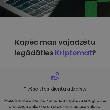
Kāpēc man vajadzētu
iegādāties
Kriptomat
?
Tiešsaistes klientu atbalsts
Mūsu klientu atbalsta komanda ir gatava sniegt ātru,
draudzīgu palīdzību un skaidrojumus jūsu valodā.