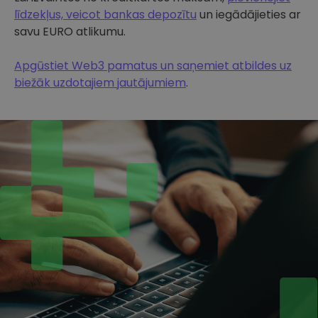
līdzekļus, veicot bankas depozītu
un iegādājieties ar
savu EURO atlikumu.
Apgūstiet Web3 pamatus un saņemiet atbildes uz
biežāk uzdotajiem jautājumiem
.