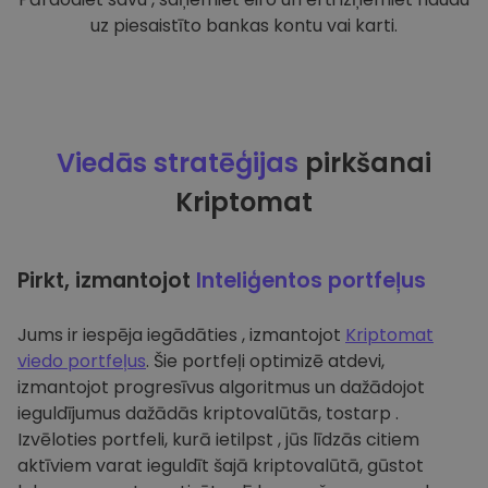
uz piesaistīto bankas kontu vai karti.
Viedās stratēģijas
pirkšanai
Kriptomat
Pirkt, izmantojot
Inteliģentos portfeļus
Jums ir iespēja iegādāties , izmantojot
Kriptomat
viedo portfeļus
. Šie portfeļi optimizē atdevi,
izmantojot progresīvus algoritmus un dažādojot
ieguldījumus dažādās kriptovalūtās, tostarp .
Izvēloties portfeli, kurā ietilpst , jūs līdzās citiem
aktīviem varat ieguldīt šajā kriptovalūtā, gūstot