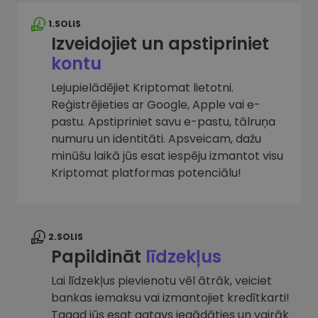
1.SOLIS
Izveidojiet un apstipriniet
kontu
Lejupielādējiet Kriptomat lietotni.
Reģistrējieties ar Google, Apple vai e-
pastu. Apstipriniet savu e-pastu, tālruņa
numuru un identitāti. Apsveicam, dažu
minūšu laikā jūs esat iespēju izmantot visu
Kriptomat platformas potenciālu!
2.SOLIS
Papildināt
līdzekļus
Lai līdzekļus pievienotu vēl ātrāk, veiciet
bankas iemaksu vai izmantojiet kredītkarti!
Tagad jūs esat gatavs iegādāties un vairāk