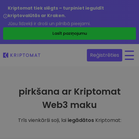
Kriptomat tiek slēgts – turpiniet ieguldīt
kriptovalūtās ar Kraken.
Jūsu līdzekļi ir droši un pilnībā pieejami.
Lasīt paziņojumu
Reģistrēties
pirkšana ar Kriptomat
Web3 maku
Trīs vienkārši soļi, lai
iegādātos
Kriptomat: