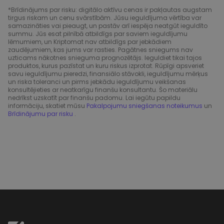
*Brīdinājums par risku: digitālo aktīvu cenas ir pakļautas augstam
tirgus riskam un cenu svārstībām. Jūsu ieguldījuma vērtība var
samazināties vai pieaugt, un pastāv arī iespēja neatgūt ieguldīto
summu. Jūs esat pilnībā atbildīgs par saviem ieguldījumu
lēmumiem, un Kriptomat nav atbildīgs par jebkādiem
zaudējumiem, kas jums var rasties. Pagātnes sniegums nav
uzticams nākotnes snieguma prognozētājs. Ieguldiet tikai tajos
produktos, kurus pazīstat un kuru riskus izprotat. Rūpīgi apsveriet
savu ieguldījumu pieredzi, finansiālo stāvokli, ieguldījumu mērķus
un riska toleranci un pirms jebkādu ieguldījumu veikšanas
konsultējieties ar neatkarīgu finanšu konsultantu. Šo materiālu
nedrīkst uzskatīt par finanšu padomu. Lai iegūtu papildu
informāciju, skatiet mūsu
Pakalpojumu sniegšanas noteikumus
un
Brīdinājumu par risku
.