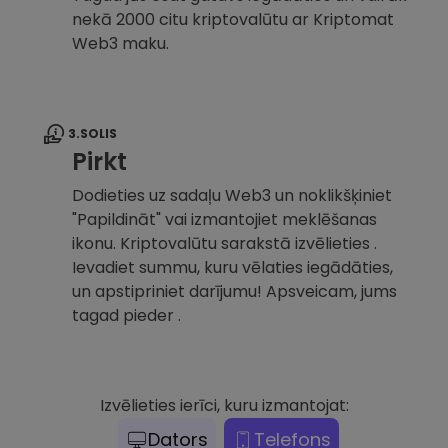
nekā 2000 citu kriptovalūtu ar Kriptomat
Web3 maku.
3.SOLIS
Pirkt
Dodieties uz sadaļu Web3 un noklikšķiniet
"Papildināt" vai izmantojiet meklēšanas
ikonu. Kriptovalūtu sarakstā izvēlieties .
Ievadiet summu, kuru vēlaties iegādāties,
un apstipriniet darījumu! Apsveicam, jums
tagad pieder .
Izvēlieties ierīci, kuru izmantojat:
Dators
Telefons