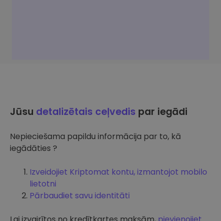
Jūsu
detalizētais ceļvedis
par iegādi
Nepieciešama papildu informācija par to, kā
iegādāties ?
Izveidojiet Kriptomat kontu, izmantojot mobilo
lietotni
Pārbaudiet savu identitāti
Lai izvairītos no kredītkartes maksām,
pievienojiet