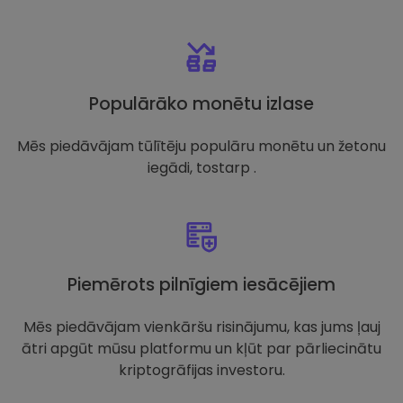
Populārāko monētu izlase
Mēs piedāvājam tūlītēju populāru monētu un žetonu
iegādi, tostarp .
Piemērots pilnīgiem iesācējiem
Mēs piedāvājam vienkāršu risinājumu, kas jums ļauj
ātri apgūt mūsu platformu un kļūt par pārliecinātu
kriptogrāfijas investoru.