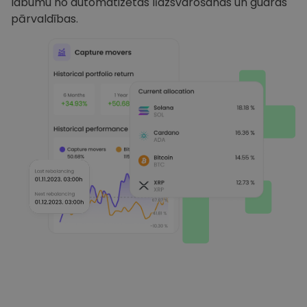
labumu no automatizētas līdzsvarošanas un gudras
pārvaldības.