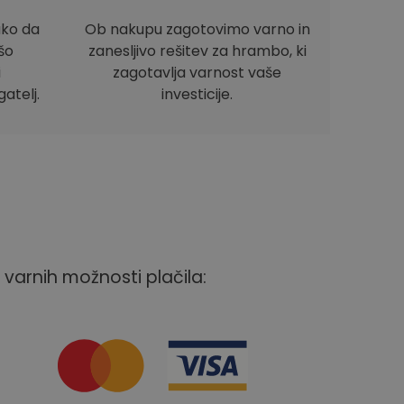
ako da
Ob nakupu zagotovimo varno in
ašo
zanesljivo rešitev za hrambo, ki
i
zagotavlja varnost vaše
atelj.
investicije.
 varnih možnosti plačila: