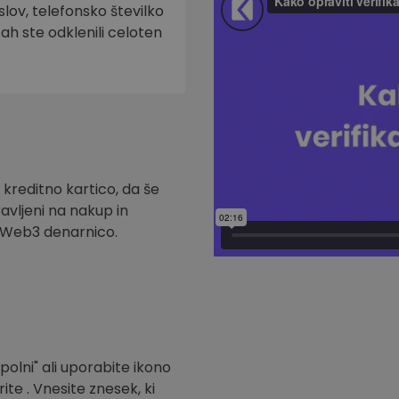
slov, telefonsko številko
tah ste odklenili celoten
 kreditno kartico, da še
ravljeni na nakup in
t Web3 denarnico.
polni" ali uporabite ikono
ite . Vnesite znesek, ki