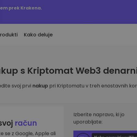
njem prek Krakena.
rodukti
Kako deluje
KriptoEarn
Opozorila o c
kup s Kriptomat Web3 denarn
vno dodani
Zaslužite nagrade s svojim
Ažurne informac
o dodane kriptovalute
kriptovalutami
najljubših žeton
dite svoj prvi
nakup
pri Kriptomatu v treh enostavnih kor
Trezor
 bi kupil 100 EUR…
Raziščite sre
Varčujte kriptovalute za svojo
s bi bil vreden
Odkrijte naložben
prihodnost
Analitika port
Ponavljajoči nakup
Pametni vpogled
Izberite napravo, ki jo
Redno načrtovane naložbe (DCA)
učinkovitost
 svoj
račun
uporabljate:
te se z Google, Apple ali