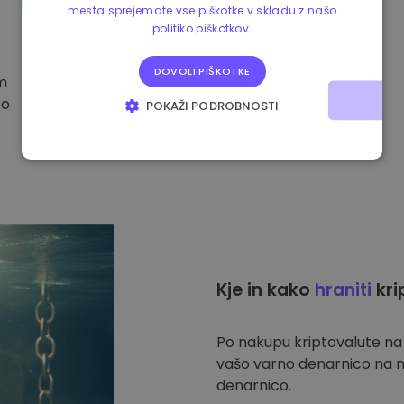
mesta sprejemate vse piškotke v skladu z našo
politiko piškotkov.
DOVOLI PIŠKOTKE
im
to
POKAŽI PODROBNOSTI
NUJNO POTREBNI
IZVEDBENI
CILJANJE
FUNKCIONALNOST
Kje in kako
hraniti
kri
Po nakupu kriptovalute n
vašo varno denarnico na n
denarnico.