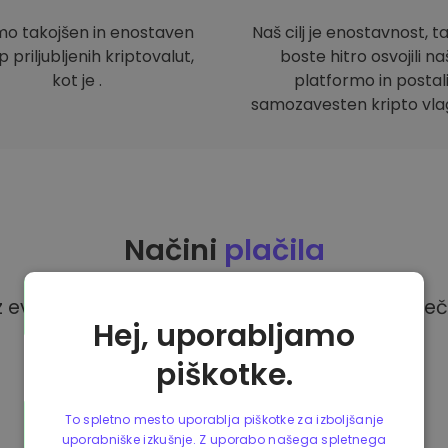
mo takojšen in enostaven
Naš cilj je enostavnost, t
 priljubljenih kriptovalut,
boste hitro osvojili n
kot je .
platformo in postal
samozavesten kripto vlag
Načini
plačila
z evri na platformi Kriptomat imate na voljo več
Hej, uporabljamo
piškotke.
To spletno mesto uporablja piškotke za izboljšanje
uporabniške izkušnje. Z uporabo našega spletnega