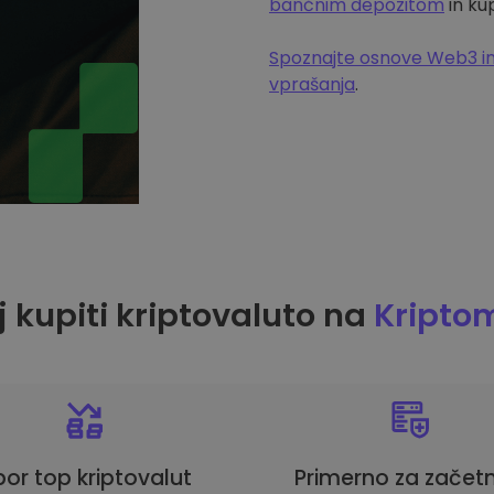
bančnim depozitom
in ku
Spoznajte osnove Web3 in
vprašanja
.
 kupiti kriptovaluto na
Kripto
bor top kriptovalut
Primerno za začetn