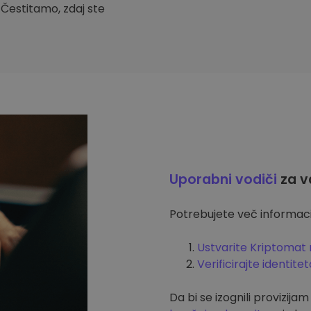
. Čestitamo, zdaj ste
Uporabni vodiči
za v
Potrebujete več informacij
Ustvarite Kriptomat 
Verificirajte identitet
Da bi se izognili provizija