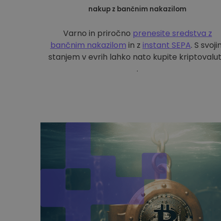
nakup z bančnim nakazilom
Varno in priročno
prenesite sredstva z
bančnim nakazilom
in z
instant SEPA
. S svoj
stanjem v evrih lahko nato kupite kriptovalu
.