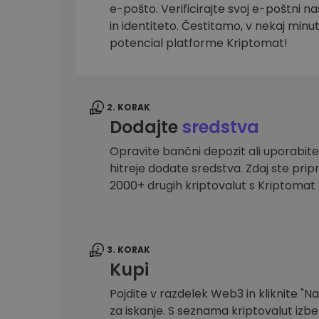
e-pošto. Verificirajte svoj e-poštni na
Raziskovalec naložb
in identiteto. Čestitamo, v nekaj minu
Najdi svojo kripto strategijo
potencial platforme Kriptomat!
2. KORAK
Dodajte
sredstva
Opravite bančni depozit ali uporabite
hitreje dodate sredstva. Zdaj ste prip
2000+ drugih kriptovalut s Kriptoma
3. KORAK
Kupi
Pojdite v razdelek Web3 in kliknite "Na
za iskanje. S seznama kriptovalut izber