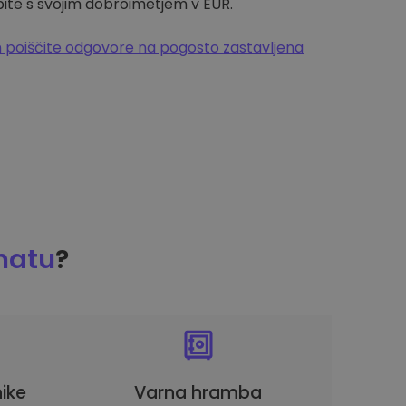
pite s svojim dobroimetjem v EUR.
 poiščite odgovore na pogosto zastavljena
matu
?
ike
Varna hramba