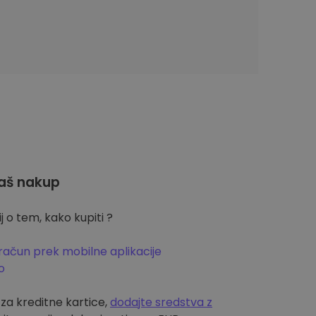
aš nakup
 o tem, kako kupiti ?
račun prek mobilne aplikacije
o
m za kreditne kartice,
dodajte sredstva z