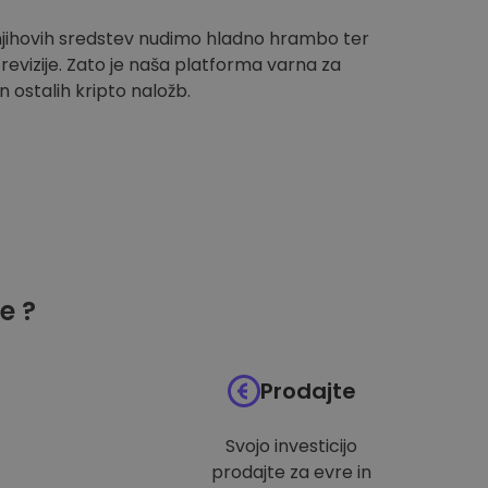
 njihovih sredstev nudimo hladno hrambo ter
evizije. Zato je naša platforma varna za
n ostalih kripto naložb.
e ?
Prodajte
Svojo investicijo
prodajte za evre in