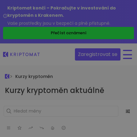
Kriptomat končí – Pokračujte v investování do
kryptoměn s Krakenem.
Vaše prostředky jsou v bezpečí a plně přístupné.
Přečíst oznámení
Zaregistrovat se
Kurzy kryptoměn
Kurzy kryptoměn aktuálně