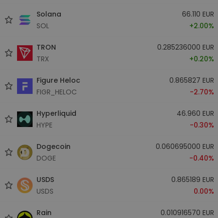
Solana
66.110 EUR
SOL
+2.00%
TRON
0.285236000 EUR
TRX
+0.20%
Figure Heloc
0.865827 EUR
FIGR_HELOC
-2.70%
Hyperliquid
46.960 EUR
HYPE
-0.30%
Dogecoin
0.060695000 EUR
DOGE
-0.40%
USDS
0.865189 EUR
USDS
0.00%
Rain
0.010916570 EUR