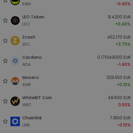
RAIN
-0.40%
LEO Token
8.4200 EUR
LEO
+0.40%
Zcash
452.170 EUR
ZEC
+3.70%
Cardano
0.170149000 EUR
ADA
-1.40%
Monero
329.550 EUR
XMR
+0.10%
WhiteBIT Coin
48.600 EUR
WBT
0.00%
Chainlink
7.1800 EUR
LINK
-0.10%