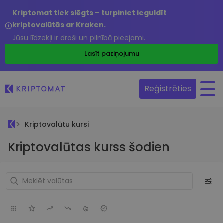
Kriptomat tiek slēgts – turpiniet ieguldīt
kriptovalūtās ar Kraken.
Jūsu līdzekļi ir droši un pilnībā pieejami.
Lasīt paziņojumu
Reģistrēties
Kriptovalūtu kursi
Kriptovalūtas kurss šodien