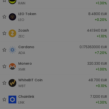
RAIN
+1.30%
LEO Token
8.4800 EUR
LEO
+0.20%
Zcash
441.940 EUR
ZEC
+1.10%
Cardano
0.175363000 EUR
ADA
+7.20%
Monero
320.330 EUR
XMR
+1.00%
WhiteBIT Coin
48.700 EUR
WBT
+0.10%
Chainlink
7.1200 EUR
LINK
+1.30%