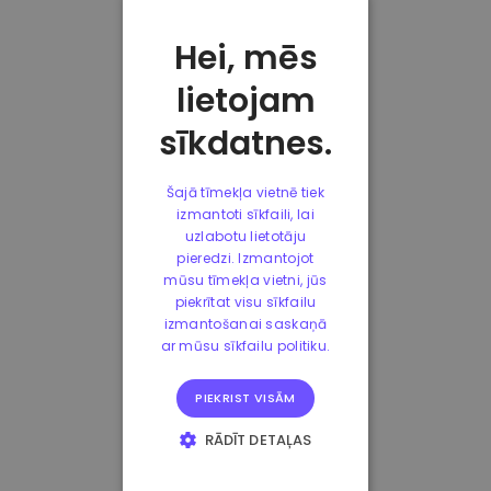
Hei, mēs
lietojam
sīkdatnes.
Šajā tīmekļa vietnē tiek
izmantoti sīkfaili, lai
uzlabotu lietotāju
pieredzi. Izmantojot
mūsu tīmekļa vietni, jūs
piekrītat visu sīkfailu
izmantošanai saskaņā
ar mūsu sīkfailu politiku.
PIEKRIST VISĀM
RĀDĪT DETAĻAS
STRIKTI