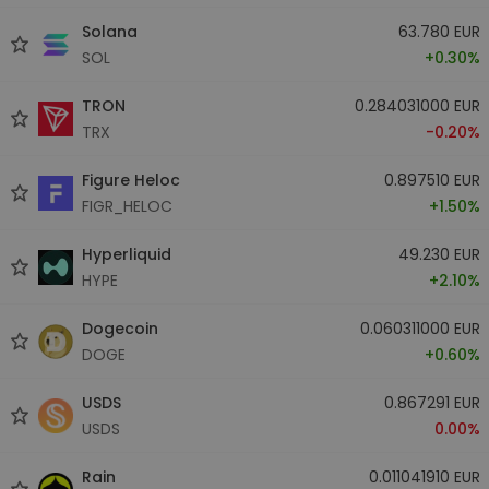
Solana
63.780 EUR
SOL
+0.30%
TRON
0.284031000 EUR
TRX
-0.20%
Figure Heloc
0.897510 EUR
FIGR_HELOC
+1.50%
Hyperliquid
49.230 EUR
HYPE
+2.10%
Dogecoin
0.060311000 EUR
DOGE
+0.60%
USDS
0.867291 EUR
USDS
0.00%
Rain
0.011041910 EUR