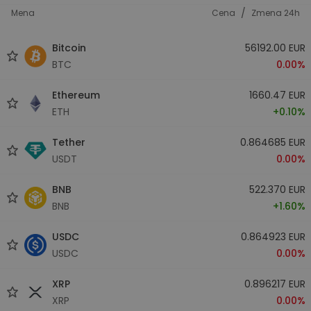
/
Mena
Cena
Zmena 24h
Bitcoin
56192.00 EUR
BTC
0.00%
Ethereum
1660.47 EUR
ETH
+0.10%
Tether
0.864685 EUR
USDT
0.00%
BNB
522.370 EUR
BNB
+1.60%
USDC
0.864923 EUR
USDC
0.00%
XRP
0.896217 EUR
XRP
0.00%