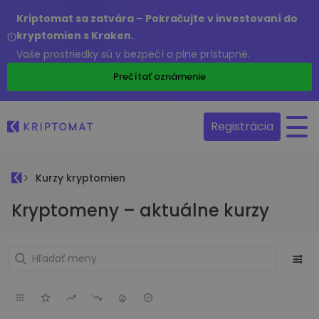
Kriptomat sa zatvára – Pokračujte v investovaní do
kryptomien s Kraken.
Vaše prostriedky sú v bezpečí a plne prístupné.
Prečítať oznámenie
Registrácia
Kurzy kryptomien
Kryptomeny – aktuálne kurzy