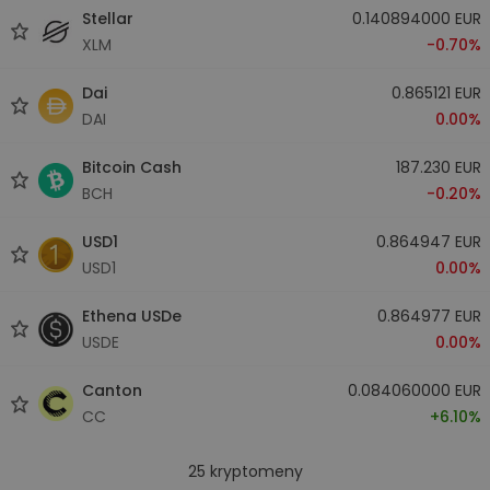
Stellar
0.140894000 EUR
XLM
-0.70%
Dai
0.865121 EUR
DAI
0.00%
Bitcoin Cash
187.230 EUR
BCH
-0.20%
USD1
0.864947 EUR
USD1
0.00%
Ethena USDe
0.864977 EUR
USDE
0.00%
Canton
0.084060000 EUR
CC
+6.10%
25
kryptomeny