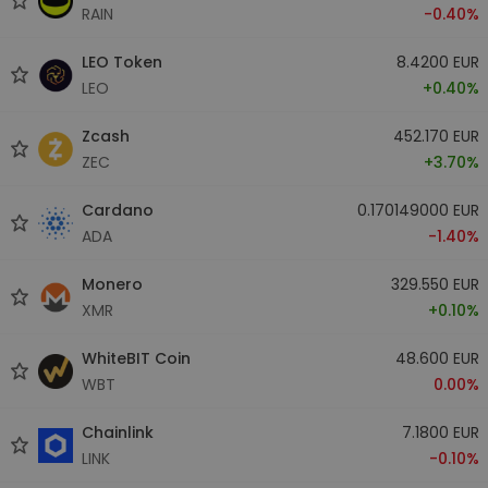
RAIN
-0.40%
LEO Token
8.4200 EUR
LEO
+0.40%
Zcash
452.170 EUR
ZEC
+3.70%
Cardano
0.170149000 EUR
ADA
-1.40%
Monero
329.550 EUR
XMR
+0.10%
WhiteBIT Coin
48.600 EUR
WBT
0.00%
Chainlink
7.1800 EUR
LINK
-0.10%