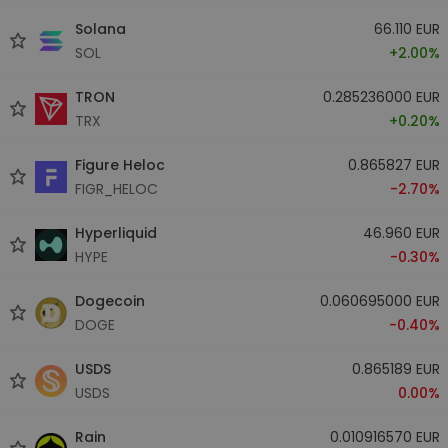
Solana
66.110 EUR
SOL
+2.00%
TRON
0.285236000 EUR
TRX
+0.20%
Figure Heloc
0.865827 EUR
FIGR_HELOC
-2.70%
Hyperliquid
46.960 EUR
HYPE
-0.30%
Dogecoin
0.060695000 EUR
DOGE
-0.40%
USDS
0.865189 EUR
USDS
0.00%
Rain
0.010916570 EUR