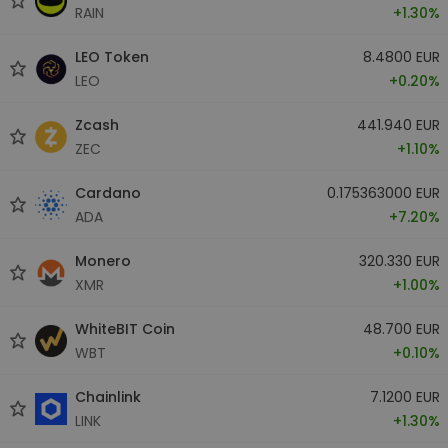
RAIN
+1.30%
LEO Token
8.4800 EUR
LEO
+0.20%
Zcash
441.940 EUR
ZEC
+1.10%
Cardano
0.175363000 EUR
ADA
+7.20%
Monero
320.330 EUR
XMR
+1.00%
WhiteBIT Coin
48.700 EUR
WBT
+0.10%
Chainlink
7.1200 EUR
LINK
+1.30%