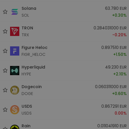
Solana
63.780 EUR
SOL
+0.30%
TRON
0.284031000 EUR
TRX
-0.20%
Figure Heloc
0.897510 EUR
FIGR_HELOC
+1.50%
Hyperliquid
49.230 EUR
HYPE
+2.10%
Dogecoin
0.060311000 EUR
DOGE
+0.60%
USDS
0.867291 EUR
USDS
0.00%
Rain
0.011041910 EUR