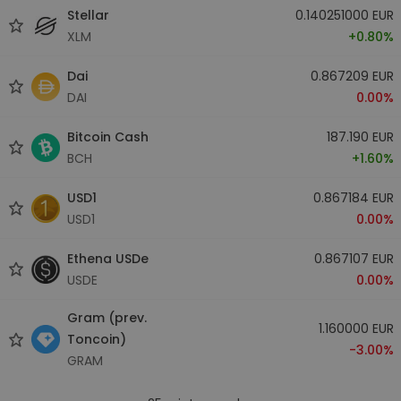
Stellar
0.140251000 EUR
XLM
+0.80%
Dai
0.867209 EUR
DAI
0.00%
Bitcoin Cash
187.190 EUR
BCH
+1.60%
USD1
0.867184 EUR
USD1
0.00%
Ethena USDe
0.867107 EUR
USDE
0.00%
Gram (prev.
1.160000 EUR
Toncoin)
-3.00%
GRAM