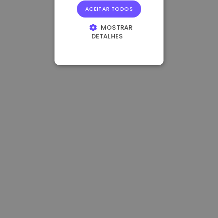
ACEITAR TODOS
MOSTRAR
DETALHES
ESTRITAMENTE
NECESSÁRIOS
DESEMPENHO
DIRECIONAMENTO
FUNCIONALIDADE