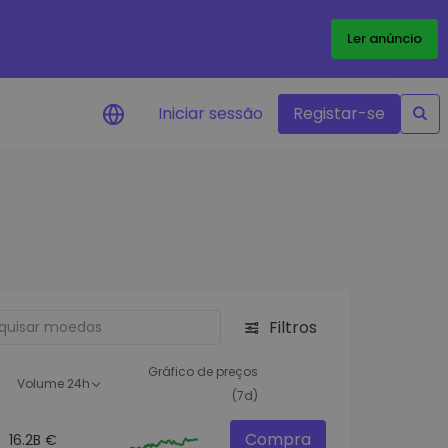
Ler anúncio
Iniciar sessão
Registar-se
Alerta de preços
Atualizações de preços em tempo
real para os seus tokens favoritos
Explorar Ativos
Descubra oportunidades de
investimento
Filtros
Análise do Portefólio
Ideias inteligentes para um
Gráfico de preços
Volume 24h
desempenho ótimo
(7d)
Compra
16.2B €