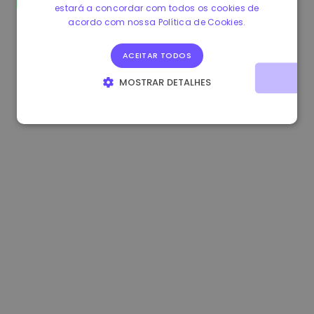
estará a concordar com todos os cookies de
1.180000 €
+1.90%
3.2B €
acordo com nossa Política de Cookies.
ACEITAR TODOS
MOSTRAR DETALHES
ESTRITAMENTE NECESSÁRIOS
DESEMPENHO
DIRECIONAMENTO
FUNCIONALIDADE