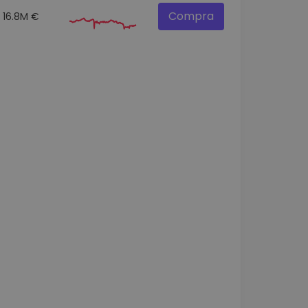
Compra
16.8M €