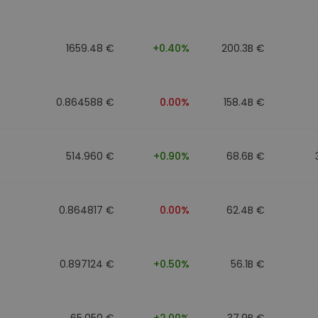
Investimentos
ratégia cripto
1659.48 €
+0.40%
200.3B €
0.864588 €
0.00%
158.4B €
514.960 €
+0.90%
68.6B €
0.864817 €
0.00%
62.4B €
0.897124 €
+0.50%
56.1B €
65.050 €
+2.00%
37.9B €