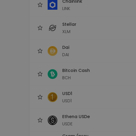
Chainlink
LINK
Stellar
XLM
Dai
DAI
Bitcoin Cash
BCH
USD1
USD1
Ethena USDe
USDE
Gram (prev.