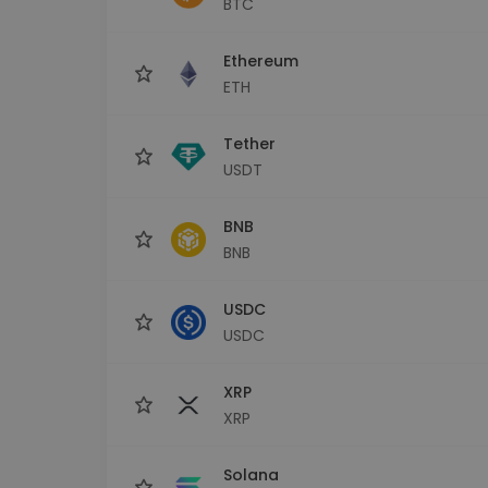
BTC
Explorador de 
Encontra a tua est
Ethereum
ETH
Tether
USDT
BNB
BNB
USDC
USDC
XRP
XRP
Solana