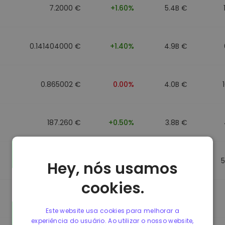
7.2000 €
+1.60%
5.4B €
0.141404000 €
+1.40%
4.9B €
0.865002 €
0.00%
4.0B €
187.260 €
+0.50%
3.8B €
0.864902 €
0.00%
3.5B €
Hey, nós usamos
cookies.
0.864733 €
0.00%
3.4B €
Este website usa cookies para melhorar a
experiência do usuário. Ao utilizar o nosso website,