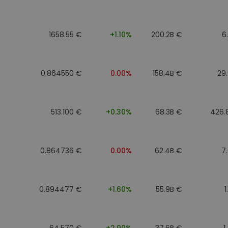
1658.55 €
+1.10%
200.2B €
6
0.864550 €
0.00%
158.4B €
29
513.100 €
+0.30%
68.3B €
426.
0.864736 €
0.00%
62.4B €
7
0.894477 €
+1.60%
55.9B €
1
64.570 €
+2.90%
37.6B €
1