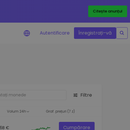
Citește anunțul
Autentificare
Înregistrați–vă
etoanele
Filtre
ță
Volum 24h
Graf. prețuri (7 z)
Cumpărare
.6B €