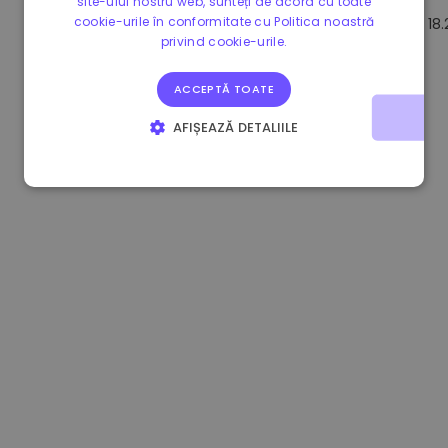
site-ului nostru web, sunteți de acord cu toate
cookie-urile în conformitate cu Politica noastră
1.170000 €
+2.60%
3.2B €
18
privind cookie-urile.
ACCEPTĂ TOATE
AFIȘEAZĂ DETALIILE
STRICT NECESARE
DE PERFORMANȚĂ
DE TARGETARE
DE FUNCŢIONALITATE