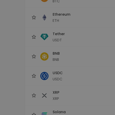
BTC
Explorator de investiții
Găsește-ți strategia cripto
Ethereum
ETH
Tether
USDT
BNB
BNB
USDC
USDC
XRP
XRP
Solana