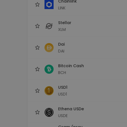
Chainlink
LINK
Stellar
XLM
Dai
DAI
Bitcoin Cash
BCH
USD1
USD1
Ethena USDe
USDE
Gram (prev.