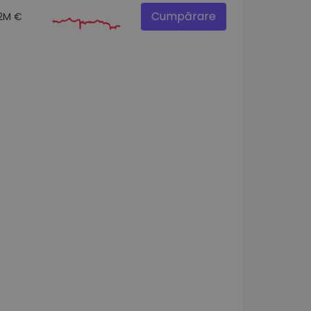
Cumpărare
.2M €