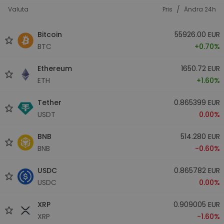
/
Valuta
Pris
Ändra 24h
Bitcoin
55926.00 EUR
BTC
+0.70%
Ethereum
1650.72 EUR
ETH
+1.60%
Tether
0.865399 EUR
USDT
0.00%
BNB
514.280 EUR
BNB
-0.60%
USDC
0.865782 EUR
USDC
0.00%
XRP
0.909005 EUR
XRP
-1.60%