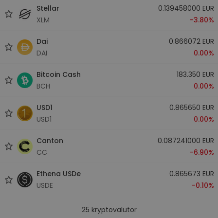
Stellar
0.139458000 EUR
XLM
-3.80%
Dai
0.866072 EUR
DAI
0.00%
Bitcoin Cash
183.350 EUR
BCH
0.00%
USD1
0.865650 EUR
USD1
0.00%
Canton
0.087241000 EUR
CC
-6.90%
Ethena USDe
0.865673 EUR
USDE
-0.10%
25
kryptovalutor