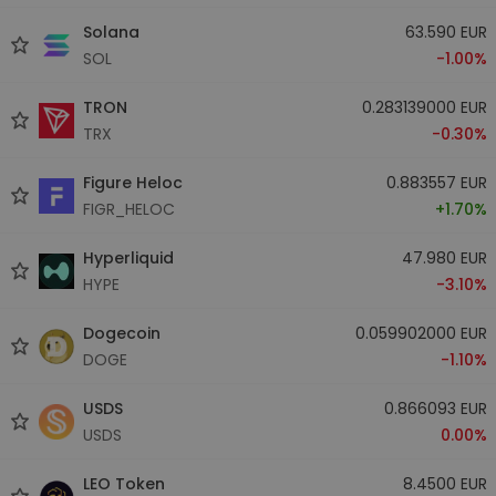
Solana
63.590 EUR
SOL
-1.00%
TRON
0.283139000 EUR
TRX
-0.30%
Figure Heloc
0.883557 EUR
FIGR_HELOC
+1.70%
Hyperliquid
47.980 EUR
HYPE
-3.10%
Dogecoin
0.059902000 EUR
DOGE
-1.10%
USDS
0.866093 EUR
USDS
0.00%
LEO Token
8.4500 EUR