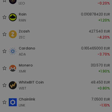
LEO
-0.20%
Rain
0.010878420 EUR
RAIN
+1.20%
Zcash
427.540 EUR
ZEC
-4.20%
Cardano
0.165465000 EUR
ADA
-3.70%
Monero
313.570 EUR
XMR
+1.90%
WhiteBIT Coin
48.450 EUR
WBT
+0.80%
Chainlink
7.0500 EUR
LINK
-1.10%