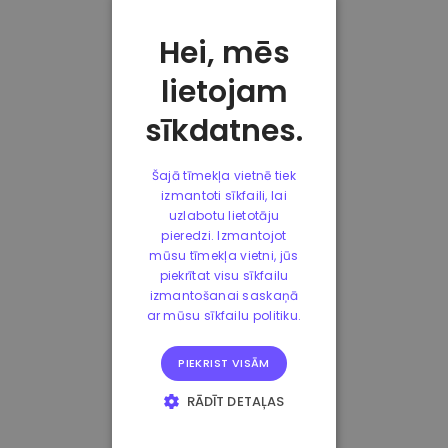
Hei, mēs
lietojam
sīkdatnes.
Šajā tīmekļa vietnē tiek
izmantoti sīkfaili, lai
uzlabotu lietotāju
pieredzi. Izmantojot
mūsu tīmekļa vietni, jūs
piekrītat visu sīkfailu
izmantošanai saskaņā
ar mūsu sīkfailu politiku.
PIEKRIST VISĀM
RĀDĪT DETAĻAS
STRIKTI