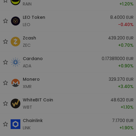
RAIN
+1.20%
LEO Token
8.4000 EUR
LEO
-0.40%
Zcash
439.200 EUR
ZEC
+0.70%
Cardano
0.173811000 EUR
ADA
+0.90%
Monero
329.370 EUR
XMR
+3.40%
WhiteBIT Coin
48.620 EUR
WBT
+1.10%
Chainlink
7.1700 EUR
LINK
+1.90%