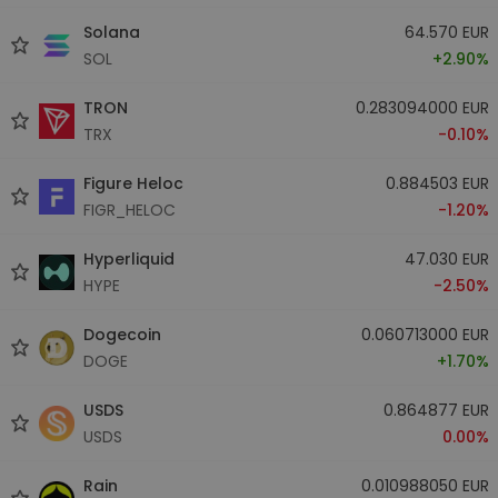
Solana
64.570 EUR
SOL
+2.90%
TRON
0.283094000 EUR
TRX
-0.10%
Figure Heloc
0.884503 EUR
FIGR_HELOC
-1.20%
Hyperliquid
47.030 EUR
HYPE
-2.50%
Dogecoin
0.060713000 EUR
DOGE
+1.70%
USDS
0.864877 EUR
USDS
0.00%
Rain
0.010988050 EUR