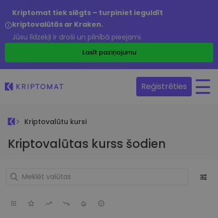
Kriptomat tiek slēgts – turpiniet ieguldīt
kriptovalūtās ar Kraken.
Jūsu līdzekļi ir droši un pilnībā pieejami.
Lasīt paziņojumu
Reģistrēties
Kriptovalūtu kursi
Kriptovalūtas kurss šodien