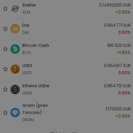
Stellar
0.141162000 EUR
XLM
+2.00%
Dai
0.864771 EUR
DAI
0.00%
Bitcoin Cash
186.920 EUR
BCH
+1.80%
USD1
0.864917 EUR
USD1
0.00%
Ethena USDe
0.864701 EUR
USDE
0.00%
Gram (prev.
1.170000 EUR
Toncoin)
+2.60%
GRAM