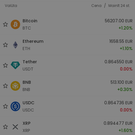
/
Valūta
Cena
Mainīt 24 st.
Bitcoin
56207.00 EUR
BTC
+1.20%
Ethereum
1658.55 EUR
ETH
+1.10%
Tether
0.864550 EUR
USDT
0.00%
BNB
513.100 EUR
BNB
+0.30%
USDC
0.864736 EUR
USDC
0.00%
XRP
0.894477 EUR
XRP
+1.60%