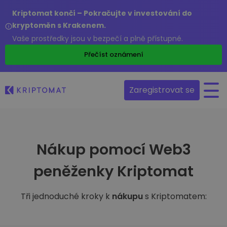
Kriptomat končí – Pokračujte v investování do
kryptoměn s Krakenem.
Vaše prostředky jsou v bezpečí a plně přístupné.
Přečíst oznámení
Zaregistrovat se
Nákup pomocí Web3
peněženky Kriptomat
Tři jednoduché kroky k
nákupu
s Kriptomatem: