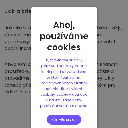
Jak a kde
ukládat
Ahoj,
Jakmile si koupíte na
Kriptomatu
, bezproblémově jej
používáme
převedeme do vaší vyhrazené a bezpečné
peněženky v rámci naší platformy. Každý uživatel
cookies
obdrží individuální peněženku.
Tyto webové stránky
Abychom ochránili naše zákazníky a jejich finanční
používají soubory cookie
prostředky, nabízíme bezpečné offline úložiště a
ke zlepšení uživatelského
provádíme pravidelné bezpečnostní audity. Díky
zážitku. Používáním
našich webových stránek
tomuto přístupu je naše platforma útočištěm pro
souhlasíte se všemi
ukládání a dalších kryptoměn.
soubory cookie v souladu
s našimi zásadami
používání souborů cookie.
VŠE PŘIJMOUT