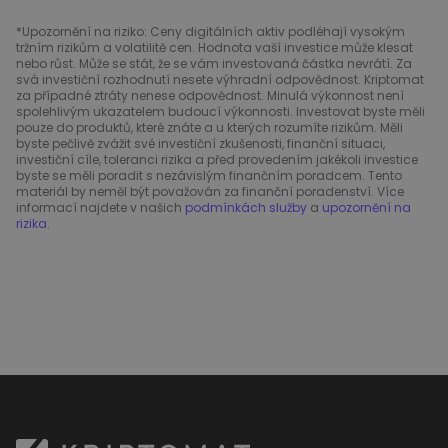
*Upozornění na riziko: Ceny digitálních aktiv podléhají vysokým
tržním rizikům a volatilitě cen. Hodnota vaší investice může klesat
nebo růst. Může se stát, že se vám investovaná částka nevrátí. Za
svá investiční rozhodnutí nesete výhradní odpovědnost. Kriptomat
za případné ztráty nenese odpovědnost. Minulá výkonnost není
spolehlivým ukazatelem budoucí výkonnosti. Investovat byste měli
pouze do produktů, které znáte a u kterých rozumíte rizikům. Měli
byste pečlivě zvážit své investiční zkušenosti, finanční situaci,
investiční cíle, toleranci rizika a před provedením jakékoli investice
byste se měli poradit s nezávislým finančním poradcem. Tento
materiál by neměl být považován za finanční poradenství. Více
informací najdete v našich
podmínkách služby
a
upozornění na
rizika
.