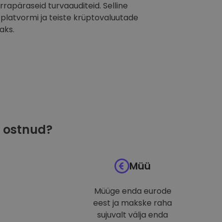
orrapäraseid turvaauditeid. Selline
latvormi ja teiste krüptovaluutade
aks.
ostnud?
Müü
Müüge enda eurode
eest ja makske raha
sujuvalt välja enda