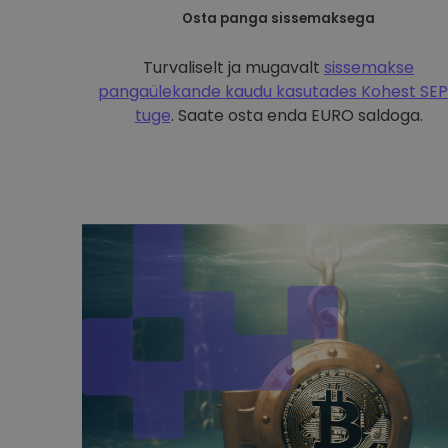
Osta panga sissemaksega
Turvaliselt ja mugavalt
sissemakse
pangaülekande kaudu kasutades
Kohest SE
tuge
. Saate osta enda EURO saldoga.