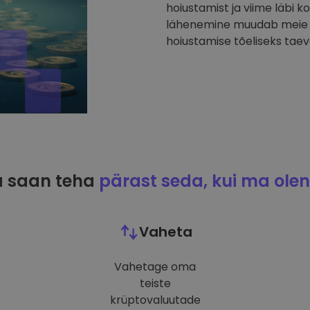
hoiustamist ja viime läbi k
lähenemine muudab meie p
hoiustamise tõeliseks taev
 saan teha
pärast seda, kui ma olen
Vaheta
Vahetage oma
teiste
krüptovaluutade