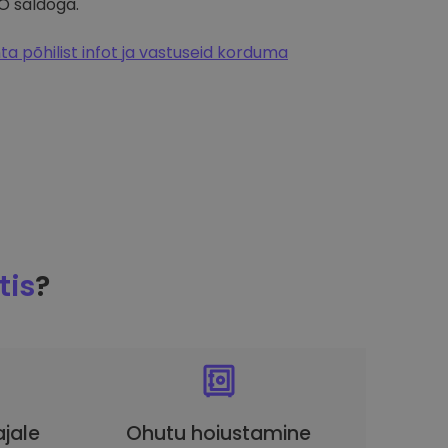
O saldoga.
a põhilist infot ja vastuseid korduma
tis
?
ajale
Ohutu hoiustamine