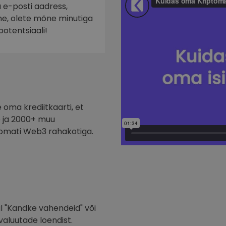
a e-posti aadress,
nne, olete mõne minutiga
potentsiaali!
oma krediitkaarti, et
te ja 2000+ muu
tomati Web3 rahakotiga.
l "Kandke vahendeid" või
valuutade loendist.