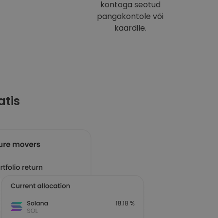
kontoga seotud
pangakontole või
kaardile.
atis