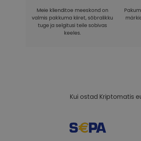
Meie klienditoe meeskond on
Pakume
valmis pakkuma kiiret, sõbralikku
märkid
tuge ja selgitusi teile sobivas
keeles.
Kui ostad Kriptomatis eu