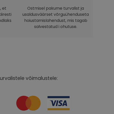
, et
Ostmisel pakume turvalist ja
iresti
usaldusväärset võrguühenduseta
ndlaks
hoiustamislahendust, mis tagab
salvestatud i ohutuse.
urvalistele võimalustele: