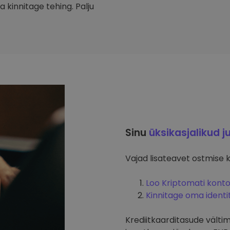
 kinnitage tehing. Palju
Sinu
üksikasjalikud j
Vajad lisateavet ostmise 
Loo Kriptomati kont
Kinnitage oma identi
Krediitkaarditasude välti