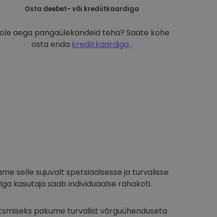
Osta deebet- või krediitkaardiga
ole aega pangaülekandeid teha? Saate kohe
osta enda
krediitkaardiga
.
ame selle sujuvalt spetsiaalsesse ja turvalisse
Iga kasutaja saab individuaalse rahakoti.
aitsmiseks pakume turvalist võrguühenduseta