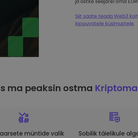
ja ostke seejärel oma EUR
Siit saate teada Web3 koht
kippuvatele küsimustele
.
ks ma peaksin ostma
Kriptoma
aarsete müntide valik
Sobilik täielikule alg