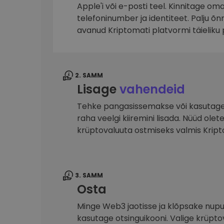
Apple'i või e-posti teel. Kinnitage om
Investeeringute uuring
telefoninumber ja identiteet. Palju õ
Leia oma krüptostrateegia
avanud Kriptomati platvormi täieliku 
2. SAMM
Lisage
vahendeid
Tehke pangasissemakse või kasutage 
raha veelgi kiiremini lisada. Nüüd ole
krüptovaluuta ostmiseks valmis Krip
3. SAMM
Osta
Minge Web3 jaotisse ja klõpsake nupu
kasutage otsinguikooni. Valige krüpto