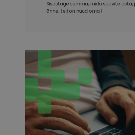
Sisestage summa, mida soovite osta, ja
õnne, teil on nüüd oma !