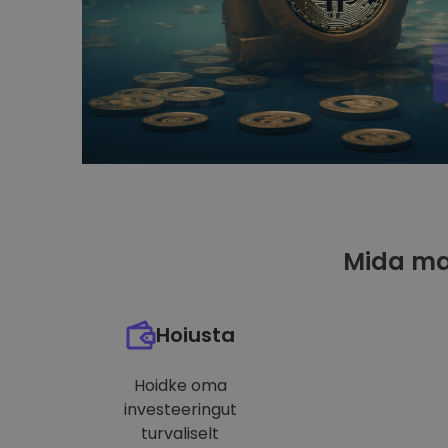
Mida ma
Hoiusta
Hoidke oma
investeeringut
turvaliselt