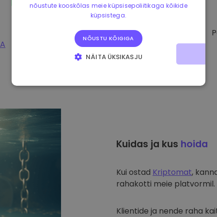
nõustute kooskõlas meie küpsisepoliitikaga kõikide
küpsistega.
P
NÕUSTU KÕIGIGA
PA
NÄITA ÜKSIKASJU
HÄDAVAJALIKUD KÜPSISED
JÕUDLUSKÜPSISED
REKLAAMKÜPSISED
FUNKTSIONAALSED KÜPSISED
Kuidas ja kus
hoida
Kui ostad
Kriptomat
, kann
rahakotti meie platvormil. 
Klientide ja nende raha k