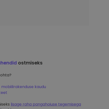
uhendid
ostmiseks
kohta?
o mobiilirakenduse kaudu
teet
miseks
lisage raha pangahoiuse tegemisega