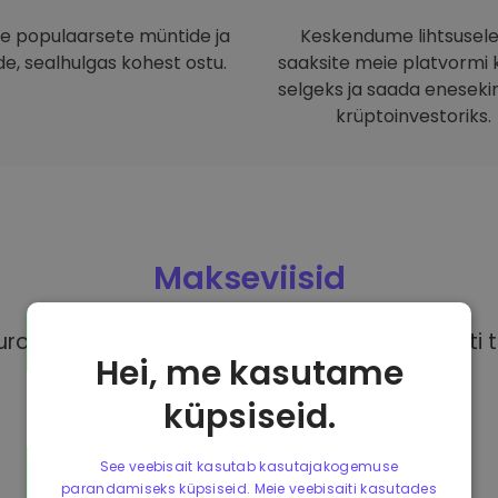
 populaarsete müntide ja
Keskendume lihtsusele
e, sealhulgas kohest ostu.
saaksite meie platvormi ki
selgeks ja saada eneseki
krüptoinvestoriks.
Makseviisid
rodega, on sul juurdepääs erinevatele täiesti t
Hei, me kasutame
küpsiseid.
See veebisait kasutab kasutajakogemuse
parandamiseks küpsiseid. Meie veebisaiti kasutades