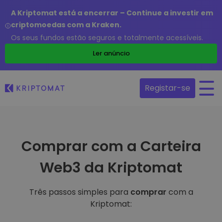
A Kriptomat está a encerrar – Continue a investir em
criptomoedas com a Kraken.
Os seus fundos estão seguros e totalmente acessíveis.
Ler anúncio
Registar-se
Comprar com a Carteira
Web3 da Kriptomat
Três passos simples para
comprar
com a
Kriptomat: