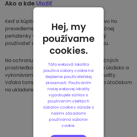
Ako a kde
Uložiť
Keď si kúpite na
Kriptomat
, bezproblémovo ho
Hej, my
prevedieme do vašej vyhradenej a bezpečnej
peňaženky v rámci našej platformy. Každý
používame
používateľ dostane individuálnu peňaženku.
cookies.
Na ochranu našich zákazníkov a ich finančných
Táto webová lokalita
prostriedkov ponúkame bezpečné offline úložisko a
používa súbory cookie na
vykonávame pravidelné bezpečnostné audity.
zlepšenie používateľskej
Vďaka tomuto prístupu je naša platforma útočiskom
skúsenosti. Používaním
na ukladanie a iných kryptomien.
našej webovej lokality
vyjadrujete súhlas s
používaním všetkých
súborov cookie v súlade s
našimi zásadami
používania súborov
cookie.