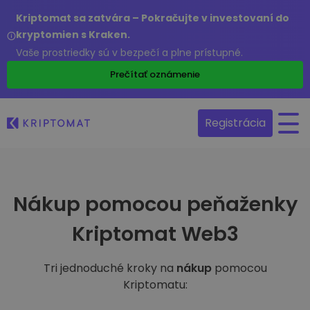
Kriptomat sa zatvára – Pokračujte v investovaní do
kryptomien s Kraken.
Vaše prostriedky sú v bezpečí a plne prístupné.
Prečítať oznámenie
Registrácia
Nákup pomocou peňaženky
Kriptomat Web3
Tri jednoduché kroky na
nákup
pomocou
Kriptomatu: