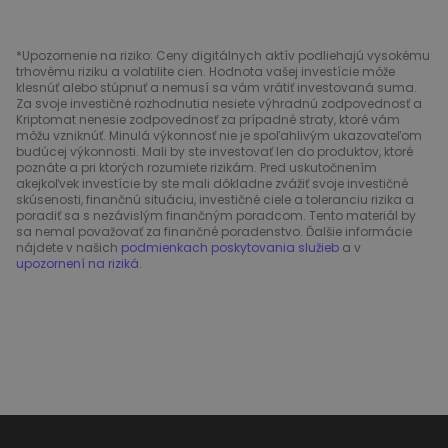
*Upozornenie na riziko: Ceny digitálnych aktív podliehajú vysokému
trhovému riziku a volatilite cien. Hodnota vašej investície môže
klesnúť alebo stúpnuť a nemusí sa vám vrátiť investovaná suma.
Za svoje investičné rozhodnutia nesiete výhradnú zodpovednosť a
Kriptomat nenesie zodpovednosť za prípadné straty, ktoré vám
môžu vzniknúť. Minulá výkonnosť nie je spoľahlivým ukazovateľom
budúcej výkonnosti. Mali by ste investovať len do produktov, ktoré
poznáte a pri ktorých rozumiete rizikám. Pred uskutočnením
akejkoľvek investície by ste mali dôkladne zvážiť svoje investičné
skúsenosti, finančnú situáciu, investičné ciele a toleranciu rizika a
poradiť sa s nezávislým finančným poradcom. Tento materiál by
sa nemal považovať za finančné poradenstvo. Ďalšie informácie
nájdete v našich
podmienkach poskytovania služieb
a v
upozornení na riziká
.