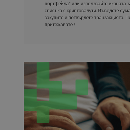
портфейла“ или използвайте иконата з
списъка с криптовалути. Въведете сума
закупите и потвърдете транзакцията. П
притежавате !