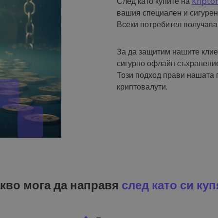
След като купите на
Kripto
вашия специален и сигурен
Всеки потребител получава
За да защитим нашите клие
сигурно офлайн съхранение
Този подход прави нашата 
криптовалути.
кво мога да направя
след като си куп