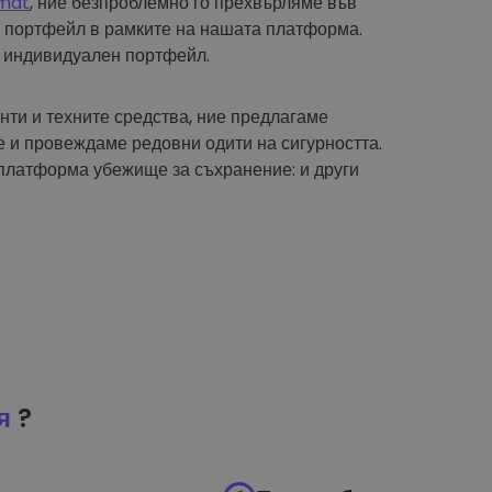
mat
, ние безпроблемно го прехвърляме във
 портфейл в рамките на нашата платформа.
 индивидуален портфейл.
нти и техните средства, ние предлагаме
 и провеждаме редовни одити на сигурността.
платформа убежище за съхранение: и други
я
?