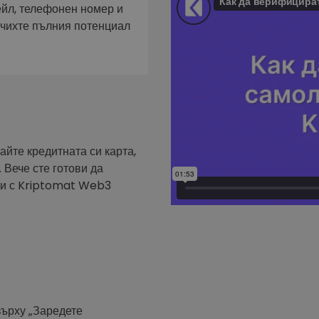
фейл за
ейл, телефонен номер и
ючихте пълния потенциал
довател
ратегия
айте кредитната си карта,
 Вече сте готови да
ути с Kriptomat Web3
върху „Заредете