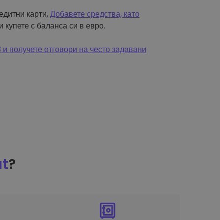
редитни карти,
Добавете средства, като
и купете с баланса си в евро.
и получете отговори на често задавани
at
?