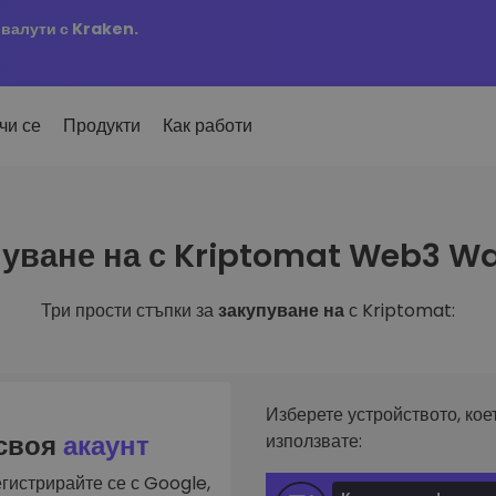
овалути с Kraken.
чи се
Продукти
Как работи
Сигн
уване на с Kriptomat Web3 Wa
ро добавени
Актуа
но добавени токени в
 на
KriptoEarn
любим
mat
Печелете награди с вашата
ти
криптовалута
Три прости стъпки за
закупуване на
с Kriptomat:
Разг
х купил за 100 €…
Откри
Трезор
 щеше да струва
ута
инвес
Спестете криптовалута за вашето
и
бъдеще
Анал
лиа
Интел
Повтаряща се печалба
Изберете устройството, кое
инвестиране
оптим
Редовно планирани инвестиции
 своя
акаунт
използвате:
(DCA)
гистрирайте се с Google,