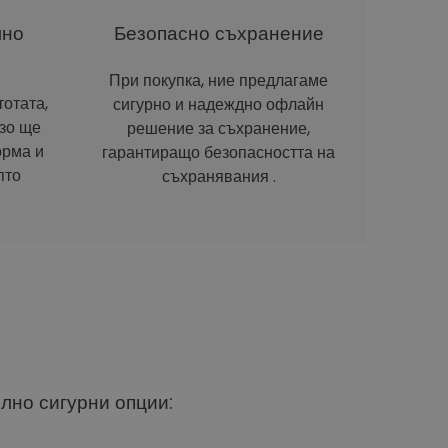
лно
Безопасно съхранение
При покупка, ние предлагаме
отата,
сигурно и надеждно офлайн
рзо ще
решение за съхранение,
орма и
гарантиращо безопасността на
пто
съхранявания .
ълно сигурни опции: