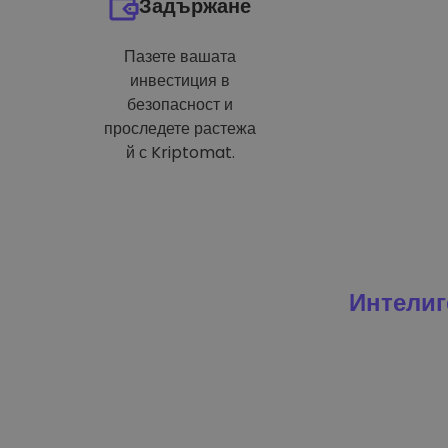
Задържане
Пазете вашата
инвестиция в
безопасност и
проследете растежа
й с Kriptomat.
Интелиг