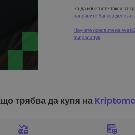
За да избегнете такси за к
направите банков депозит
Научете основите на Web3 
въпроси тук
.
що трябва да купя на
Kriptom