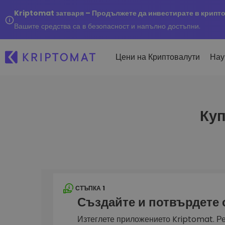
Kriptomat затваря – Продължете да инвестирате в крипт
Вашите средства са в безопасност и напълно достъпни.
Цени на Криптовалути
Нау
Куп
Наско
Послед
Купуване и продаване
Всички цени
Kripto
криптовалута
Над 300+ криптовалути
Купете 300+ криптовалу
Ако бя
Топ печеливши & губещи
...днес
Размяна на криптовал
Намерете възможности за
Над 1 000 опции за двойк
инвестиране
Интелигентни портфо
СТЪПКА 1
Интелигентен начин за 
Създайте и потвърдете
в криптовалути
Kriptomat Портфейл
Изтеглете приложението Kriptomat. Ре