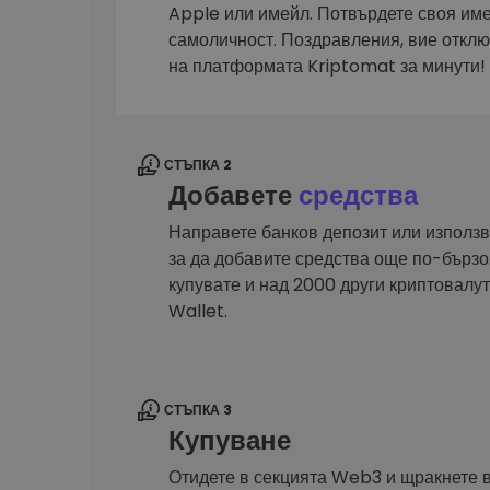
Сигурен и опростен порт
Apple или имейл. Потвърдете своя им
криптовалута
самоличност. Поздравления, вие откл
Инвестиционен изсле
на платформата Kriptomat за минути!
Намери своята крипто ст
СТЪПКА 2
Добавете
средства
Направете банков депозит или използв
за да добавите средства още по-бързо.
купувате и над 2000 други криптовал
Wallet.
СТЪПКА 3
Купуване
Отидете в секцията Web3 и щракнете 