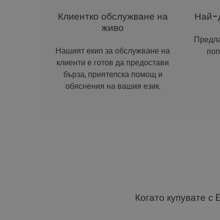
Клиентко обслужване на
Най-д
живо
Предла
Нашият екип за обслужване на
поп
клиенти е готов да предостави
бърза, приятелска помощ и
обяснения на вашия език.
Когато купувате с 