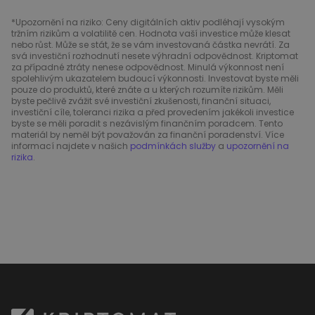
*Upozornění na riziko: Ceny digitálních aktiv podléhají vysokým
tržním rizikům a volatilitě cen. Hodnota vaší investice může klesat
nebo růst. Může se stát, že se vám investovaná částka nevrátí. Za
svá investiční rozhodnutí nesete výhradní odpovědnost. Kriptomat
za případné ztráty nenese odpovědnost. Minulá výkonnost není
spolehlivým ukazatelem budoucí výkonnosti. Investovat byste měli
pouze do produktů, které znáte a u kterých rozumíte rizikům. Měli
byste pečlivě zvážit své investiční zkušenosti, finanční situaci,
investiční cíle, toleranci rizika a před provedením jakékoli investice
byste se měli poradit s nezávislým finančním poradcem. Tento
materiál by neměl být považován za finanční poradenství. Více
informací najdete v našich
podmínkách služby
a
upozornění na
rizika
.