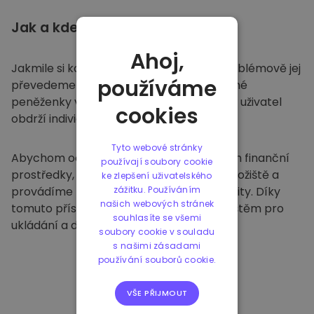
Jak a kde
ukládat
Ahoj,
Jakmile si koupíte na
Kriptomatu
, bezproblémově jej
používáme
převedeme do vaší vyhrazené a bezpečné
peněženky v rámci naší platformy. Každý uživatel
cookies
obdrží individuální peněženku.
Tyto webové stránky
Abychom ochránili naše zákazníky a jejich finanční
používají soubory cookie
prostředky, nabízíme bezpečné offline úložiště a
ke zlepšení uživatelského
provádíme pravidelné bezpečnostní audity. Díky
zážitku. Používáním
našich webových stránek
tomuto přístupu je naše platforma útočištěm pro
souhlasíte se všemi
ukládání a dalších kryptoměn.
soubory cookie v souladu
s našimi zásadami
používání souborů cookie.
VŠE PŘIJMOUT