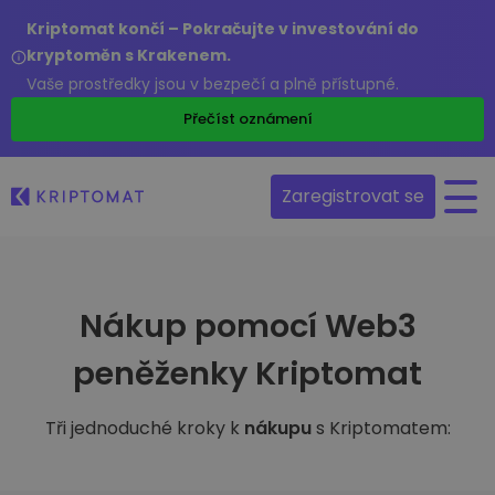
Kriptomat končí – Pokračujte v investování do
kryptoměn s Krakenem.
Vaše prostředky jsou v bezpečí a plně přístupné.
Přečíst oznámení
Zaregistrovat se
Nákup pomocí Web3
peněženky Kriptomat
Tři jednoduché kroky k
nákupu
s Kriptomatem: