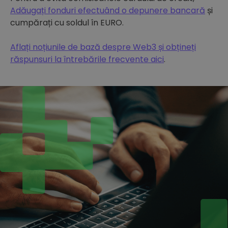
Adăugați fonduri efectuând o depunere bancară
și
cumpărați cu soldul în EURO.
Aflați noțiunile de bază despre Web3 și obțineți
răspunsuri la întrebările frecvente aici
.