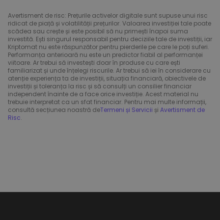
Avertisment de risc: Prețurile activelor digitale sunt supuse unui risc
ridicat de piață și volatilității prețurilor. Valoarea investiției tale poate
scădea sau crește și este posibil să nu primești înapoi suma
investită. Ești singurul responsabil pentru deciziile tale de investiții, iar
Kriptomat nu este răspunzător pentru pierderile pe care le poți suferi.
Performanța anterioară nu este un predictor fiabil al performanței
viitoare. Ar trebui să investești doar în produse cu care ești
familiarizat și unde înțelegi riscurile. Ar trebui să iei în considerare cu
atenție experiența ta de investiții, situația financiară, obiectivele de
investiții și toleranța la risc și să consulți un consilier financiar
independent înainte de a face orice investiție. Acest material nu
trebuie interpretat ca un sfat financiar. Pentru mai multe informații,
consultă secțiunea noastră de
Termeni și Servicii
și
Avertisment de
Risc
.