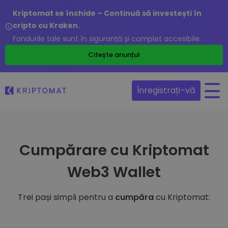
Kriptomat se închide – Continuă să investești în
cripto cu Kraken.
Fondurile tale sunt în siguranță și complet accesibile.
Citește anunțul
Înregistrați–vă
Cumpărare cu Kriptomat
Web3 Wallet
Trei pași simpli pentru a
cumpăra
cu Kriptomat: