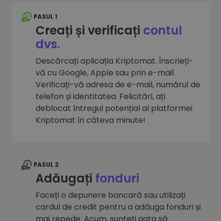
PASUL 1
Creați și verificați
contul
dvs.
Descărcați aplicația Kriptomat. Înscrieți-
vă cu Google, Apple sau prin e-mail.
Verificați-vă adresa de e-mail, numărul de
telefon și identitatea. Felicitări, ați
deblocat întregul potențial al platformei
Kriptomat în câteva minute!
PASUL 2
Adăugați
fonduri
Faceți o depunere bancară sau utilizați
cardul de credit pentru a adăuga fonduri și
mai repede. Acum, sunteți gata să