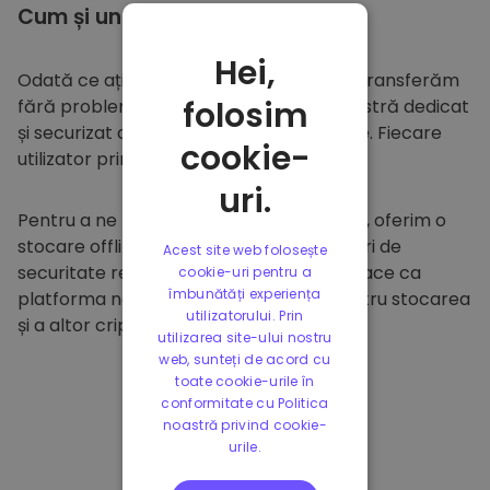
Cum și unde să
stocați
Hei,
Odată ce ați cumpărat pe
Kriptomat
, îl transferăm
folosim
fără probleme în portofelul dumneavoastră dedicat
și securizat din cadrul platformei noastre. Fiecare
cookie-
utilizator primește un portofel individual.
uri.
Pentru a ne proteja clienții și fondurile lor, oferim o
stocare offline sigură și efectuăm audituri de
Acest site web folosește
securitate regulate. Această abordare face ca
cookie-uri pentru a
îmbunătăți experiența
platforma noastră să fie un paradis pentru stocarea
utilizatorului. Prin
și a altor criptomonede.
utilizarea site-ului nostru
web, sunteți de acord cu
toate cookie-urile în
conformitate cu Politica
noastră privind cookie-
urile.