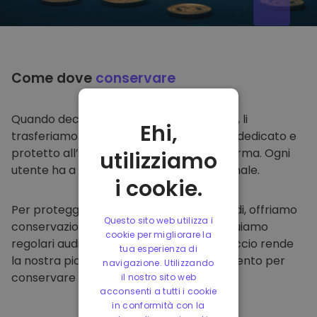
Come dove
conservare
Quando decidi di comprare su
Kriptomat
, li
Ehi,
trasferiamo direttamente nel tuo wallet dedicato e
protetto all’interno della nostra piattaforma. Ogni
utilizziamo
utente ha a disposizione un wallet personale.
i cookie.
Per proteggere i nostri clienti e i loro fondi, offriamo
Questo sito web utilizza i
conservazione offline protetta ed effettuiamo
cookie per migliorare la
regolari audit di sicurezza. Questo approccio rende
tua esperienza di
la nostra piattaforma un punto di riferimento per
navigazione. Utilizzando
conservare e altre criptovalute.
il nostro sito web
acconsenti a tutti i cookie
in conformità con la