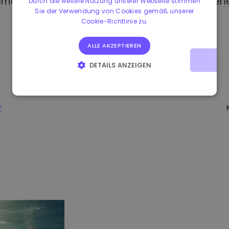
omat kaufen, haben Sie Zugang zu verschiedene
Durch die weitere Nutzung unserer Webseite stimmen
Sie der Verwendung von Cookies gemäß unserer
Cookie-Richtlinie zu.
ALLE AKZEPTIEREN
DETAILS ANZEIGEN
UNBEDINGT ERFORDERLICH
PERFORMANCE
TARGETING
FUNKTIONALITÄT
r
-