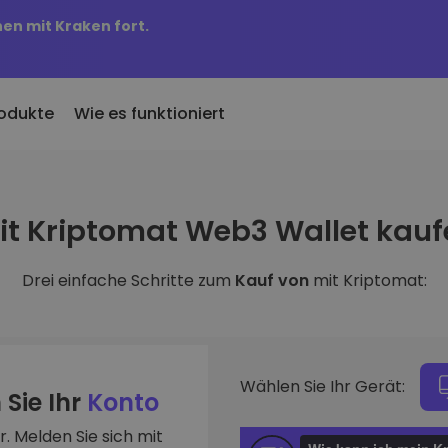
nen mit Kraken fort.
odukte
Wie es funktioniert
KriptoEarn
Preisbenachric
inzugefügt
it Kriptomat Web3 Wallet kauf
Verdienen Sie Prämien für Ihre
Preisaktualisierung
 Kriptomat hinzugefügte
Kryptowährungen
Ihre Lieblings-Tok
Drei einfache Schritte zum
Kauf von
mit Kriptomat:
Vermögenswer
ich für 100 € gekauft
Tresor
Entdecken Sie
…
Sparen Sie Krypto für Ihre Zukunft
Investitionsmögli
 es heute wert
Wiederkehrender Kauf
Portfolio-Anal
Regelmäßig geplante Investitionen
Intelligente Einblic
(DCA)
Wählen Sie Ihr Gerät:
optimale Perform
 Sie Ihr
Konto
. Melden Sie sich mit