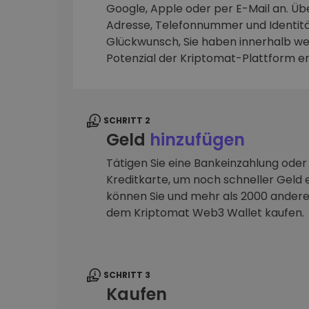
Google, Apple oder per E-Mail an. Übe
Adresse, Telefonnummer und Identitä
Investitions-Explorer
Finde deine Krypto-Strategie
Glückwunsch, Sie haben innerhalb we
Potenzial der Kriptomat-Plattform e
SCHRITT 2
Geld
hinzufügen
Tätigen Sie eine Bankeinzahlung oder
Kreditkarte, um noch schneller Geld e
können Sie und mehr als 2000 ander
dem Kriptomat Web3 Wallet kaufen.
SCHRITT 3
Kaufen