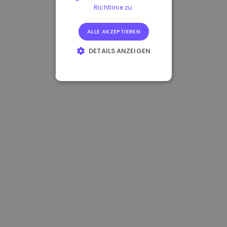
Richtlinie zu.
ALLE AKZEPTIEREN
DETAILS ANZEIGEN
UNBEDINGT
ERFORDERLICH
PERFORMANCE
TARGETING
FUNKTIONALITÄT