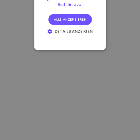
Richtlinie zu.
ALLE AKZEPTIEREN
DETAILS ANZEIGEN
UNBEDINGT
ERFORDERLICH
PERFORMANCE
TARGETING
FUNKTIONALITÄT