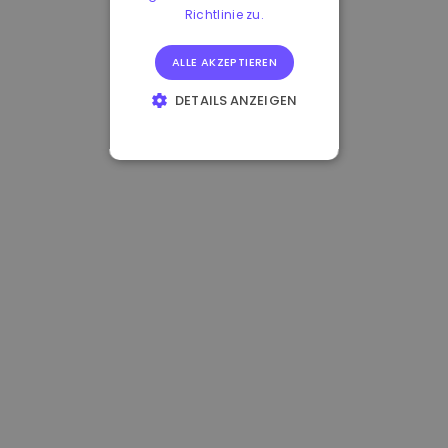
Richtlinie zu.
ALLE AKZEPTIEREN
DETAILS ANZEIGEN
UNBEDINGT
ERFORDERLICH
PERFORMANCE
TARGETING
FUNKTIONALITÄT