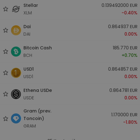
Stellar
0.139492000 EUR
XLM
-0.40%
Dai
0.864937 EUR
DAI
0.00%
Bitcoin Cash
185.770 EUR
BCH
+0.70%
USD1
0.864857 EUR
USD1
0.00%
Ethena USDe
0.864781 EUR
USDE
0.00%
Gram (prev.
1.170000 EUR
Toncoin)
-1.80%
GRAM