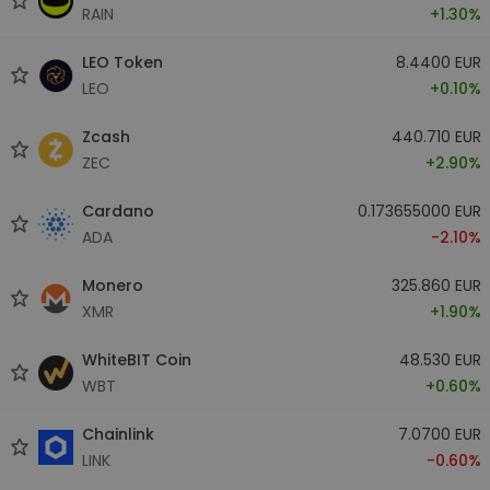
RAIN
+1.30%
LEO Token
8.4400 EUR
LEO
+0.10%
Zcash
440.710 EUR
ZEC
+2.90%
Cardano
0.173655000 EUR
ADA
-2.10%
Monero
325.860 EUR
XMR
+1.90%
WhiteBIT Coin
48.530 EUR
WBT
+0.60%
Chainlink
7.0700 EUR
LINK
-0.60%