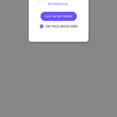
Richtlinie zu.
ALLE AKZEPTIEREN
DETAILS ANZEIGEN
UNBEDINGT
ERFORDERLICH
PERFORMANCE
TARGETING
FUNKTIONALITÄT