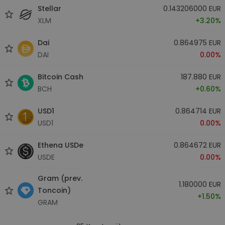
Stellar
0.143206000 EUR
XLM
+3.20%
Dai
0.864975 EUR
DAI
0.00%
Bitcoin Cash
187.880 EUR
BCH
+0.60%
USD1
0.864714 EUR
USD1
0.00%
Ethena USDe
0.864672 EUR
USDE
0.00%
Gram (prev.
1.180000 EUR
Toncoin)
+1.50%
GRAM