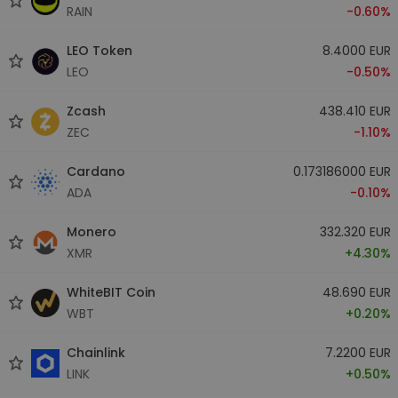
RAIN
-0.60%
LEO Token
8.4000 EUR
LEO
-0.50%
Zcash
438.410 EUR
ZEC
-1.10%
Cardano
0.173186000 EUR
ADA
-0.10%
Monero
332.320 EUR
XMR
+4.30%
WhiteBIT Coin
48.690 EUR
WBT
+0.20%
Chainlink
7.2200 EUR
LINK
+0.50%