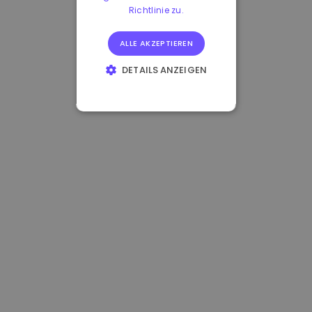
Richtlinie zu.
ALLE AKZEPTIEREN
DETAILS ANZEIGEN
UNBEDINGT
ERFORDERLICH
PERFORMANCE
TARGETING
FUNKTIONALITÄT