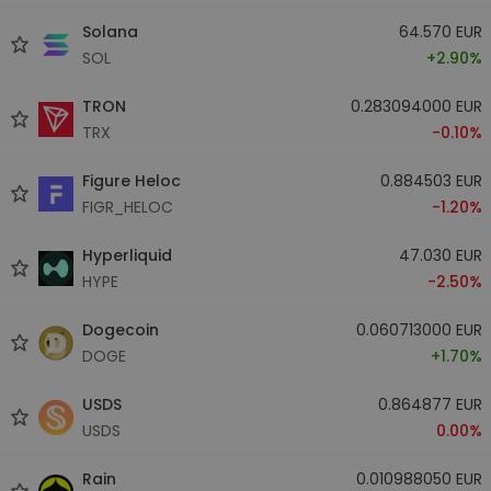
Solana
64.570 EUR
SOL
+2.90%
TRON
0.283094000 EUR
TRX
-0.10%
Figure Heloc
0.884503 EUR
FIGR_HELOC
-1.20%
Hyperliquid
47.030 EUR
HYPE
-2.50%
Dogecoin
0.060713000 EUR
DOGE
+1.70%
USDS
0.864877 EUR
USDS
0.00%
Rain
0.010988050 EUR