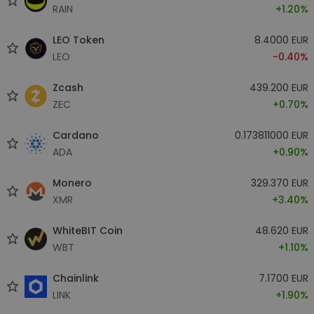
RAIN
+1.20%
LEO Token
8.4000 EUR
LEO
-0.40%
Zcash
439.200 EUR
ZEC
+0.70%
Cardano
0.173811000 EUR
ADA
+0.90%
Monero
329.370 EUR
XMR
+3.40%
WhiteBIT Coin
48.620 EUR
WBT
+1.10%
Chainlink
7.1700 EUR
LINK
+1.90%