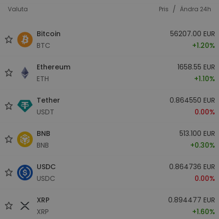
/
Valuta
Pris
Ändra 24h
Bitcoin
56207.00 EUR
BTC
+1.20%
Ethereum
1658.55 EUR
ETH
+1.10%
Tether
0.864550 EUR
USDT
0.00%
BNB
513.100 EUR
BNB
+0.30%
USDC
0.864736 EUR
USDC
0.00%
XRP
0.894477 EUR
XRP
+1.60%