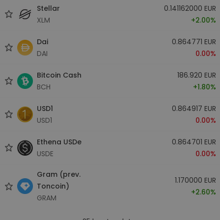
Stellar
0.141162000 EUR
XLM
+2.00%
Dai
0.864771 EUR
DAI
0.00%
Bitcoin Cash
186.920 EUR
BCH
+1.80%
USD1
0.864917 EUR
USD1
0.00%
Ethena USDe
0.864701 EUR
USDE
0.00%
Gram (prev.
1.170000 EUR
Toncoin)
+2.60%
GRAM