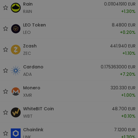
Rain
0.011041910 EUR
RAIN
+1.30%
LEO Token
8.4800 EUR
LEO
+0.20%
Zcash
441.940 EUR
ZEC
+1.10%
Cardano
0.175363000 EUR
ADA
+7.20%
Monero
320.330 EUR
XMR
+1.00%
WhiteBIT Coin
48.700 EUR
WBT
+0.10%
Chainlink
7.1200 EUR
LINK
+1.30%