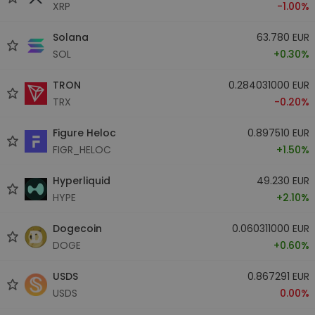
XRP
-1.00%
Solana
63.780 EUR
SOL
+0.30%
TRON
0.284031000 EUR
TRX
-0.20%
Figure Heloc
0.897510 EUR
FIGR_HELOC
+1.50%
Hyperliquid
49.230 EUR
HYPE
+2.10%
Dogecoin
0.060311000 EUR
DOGE
+0.60%
USDS
0.867291 EUR
USDS
0.00%