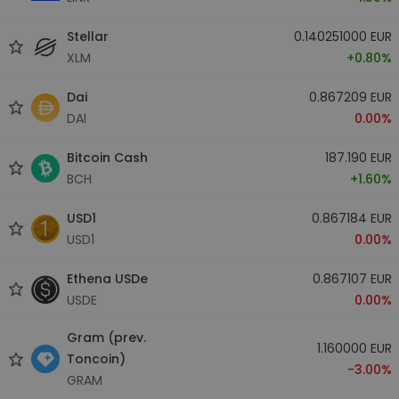
Stellar
0.140251000 EUR
XLM
+0.80%
Dai
0.867209 EUR
DAI
0.00%
Bitcoin Cash
187.190 EUR
BCH
+1.60%
USD1
0.867184 EUR
USD1
0.00%
Ethena USDe
0.867107 EUR
USDE
0.00%
Gram (prev.
1.160000 EUR
Toncoin)
-3.00%
GRAM