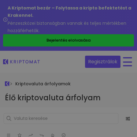
A Kriptomat bezár – Folytassa a kripto befektetést a
Krakennel.
Pénzeszközei biztonságban vannak és teljes mértékben
hozzáférhetők.
Bejelentés elolvasása
Regisztrálok
Kriptovaluta árfolyamok
Élő kriptovaluta árfolyam