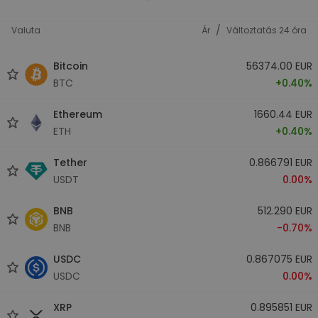
/
Valuta
Ár
Változtatás 24 óra
Bitcoin
56374.00 EUR
BTC
+0.40%
Ethereum
1660.44 EUR
ETH
+0.40%
Tether
0.866791 EUR
USDT
0.00%
BNB
512.290 EUR
BNB
-0.70%
USDC
0.867075 EUR
USDC
0.00%
XRP
0.895851 EUR