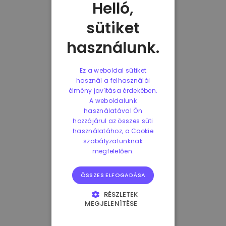
Helló,
sütiket
használunk.
Ez a weboldal sütiket
használ a felhasználói
élmény javítása érdekében.
A weboldalunk
használatával Ön
hozzájárul az összes süti
használatához, a Cookie
szabályzatunknak
megfelelően.
ÖSSZES ELFOGADÁSA
RÉSZLETEK
MEGJELENÍTÉSE
ELENGEDHETETLENÜL