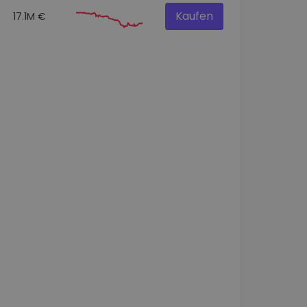
Kaufen
17.1M €