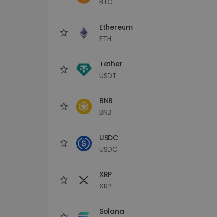
BTC
Investitions-Explorer
Finde deine Krypto-Strategie
Ethereum
ETH
Tether
USDT
BNB
BNB
USDC
USDC
XRP
XRP
Solana