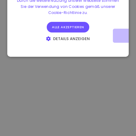
Durch die weitere Nutzung unserer Webseite stimmen
Sie der Verwendung von Cookies gemäß unserer
0.083269000 €
+4.90%
3.3B €
Cookie-Richtlinie zu.
ALLE AKZEPTIEREN
DETAILS ANZEIGEN
UNBEDINGT ERFORDERLICH
PERFORMANCE
TARGETING
FUNKTIONALITÄT