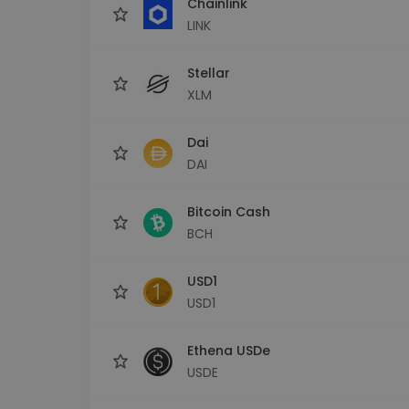
Chainlink
LINK
Stellar
XLM
Dai
DAI
Bitcoin Cash
BCH
USD1
USD1
Ethena USDe
USDE