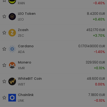
RAIN
-0.40%
LEO Token
8.4200 EUR
LEO
+0.40%
Zcash
452.170 EUR
ZEC
+3.70%
Cardano
0.170149000 EUR
ADA
-1.40%
Monero
329.550 EUR
XMR
+0.10%
WhiteBIT Coin
48.600 EUR
WBT
0.00%
Chainlink
7.1800 EUR
LINK
-0.10%