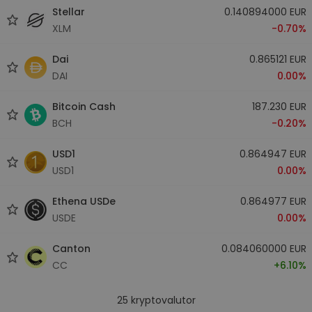
Stellar
0.140894000 EUR
XLM
-0.70%
Dai
0.865121 EUR
DAI
0.00%
Bitcoin Cash
187.230 EUR
BCH
-0.20%
USD1
0.864947 EUR
USD1
0.00%
Ethena USDe
0.864977 EUR
USDE
0.00%
Canton
0.084060000 EUR
CC
+6.10%
25
kryptovalutor