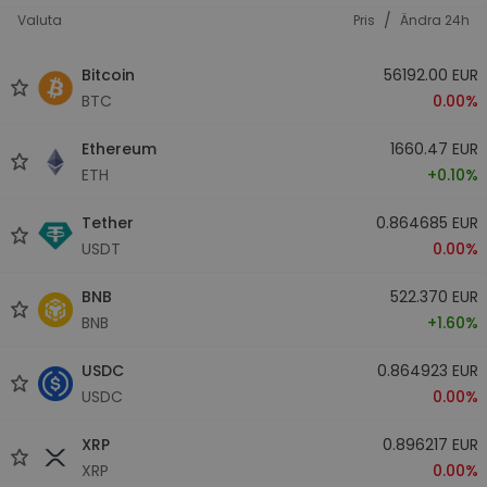
/
Valuta
Pris
Ändra 24h
Bitcoin
56192.00 EUR
BTC
0.00%
Ethereum
1660.47 EUR
ETH
+0.10%
Tether
0.864685 EUR
USDT
0.00%
BNB
522.370 EUR
BNB
+1.60%
USDC
0.864923 EUR
USDC
0.00%
XRP
0.896217 EUR
XRP
0.00%