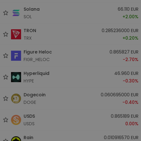
Solana
66.110 EUR
SOL
+2.00%
TRON
0.285236000 EUR
TRX
+0.20%
Figure Heloc
0.865827 EUR
FIGR_HELOC
-2.70%
Hyperliquid
46.960 EUR
HYPE
-0.30%
Dogecoin
0.060695000 EUR
DOGE
-0.40%
USDS
0.865189 EUR
USDS
0.00%
Rain
0.010916570 EUR