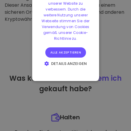
unserer Website zu
Dieser Ansatz macht unsere Plattform zu einem
verbessern. Durch die
sicheren Ort für die Aufbewahrung von und anderen
weitere Nutzung unserer
Kryptowährungen.
Webseite stimmen Sie der
Verwendung von Cookies
gemäß unserer Cookie-
Richtlinie zu.
ALLE AKZEPTIEREN
DETAILS ANZEIGEN
UNBEDINGT
Was kann ich tun
nachdem ich
ERFORDERLICH
gekauft habe?
PERFORMANCE
TARGETING
FUNKTIONALITÄT
Halten