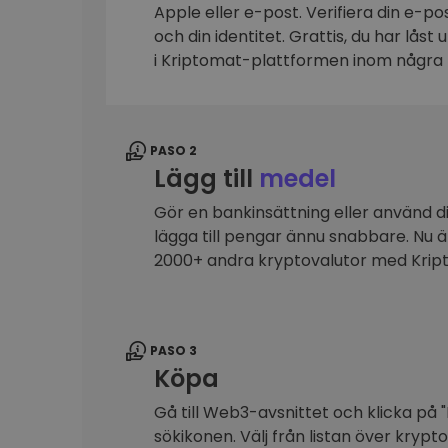
Apple eller e-post. Verifiera din e-p
Investeringsutforskare
och din identitet. Grattis, du har låst
Hitta din kryptostrategi
i Kriptomat-plattformen inom några 
PASO 2
Lägg till
medel
Gör en bankinsättning eller använd dit
lägga till pengar ännu snabbare. Nu 
2000+ andra kryptovalutor med Kri
PASO 3
Köpa
Gå till Web3-avsnittet och klicka på "
sökikonen. Välj från listan över krypt