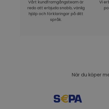
Vårt kundframgångsteam är
Vi e
redo att erbjuda snabb, vänlig
po
hjälp och förklaringar på ditt
språk.
När du köper med