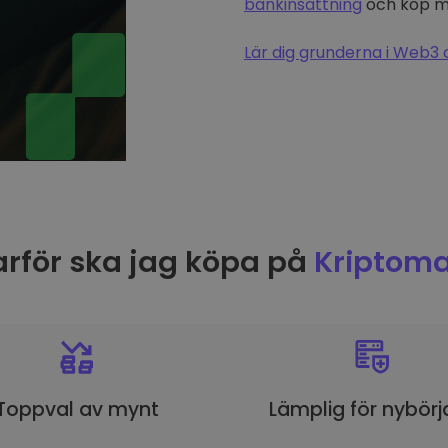
bankinsättning
och köp me
Lär dig grunderna i Web3 
rför ska jag köpa på
Kriptoma
Toppval av mynt
Lämplig för nybörj