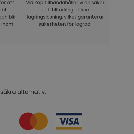
för att
Vid köp tillhandahåller vi en säker
bbt
och tillförlitlig offline
ch blir
lagringslösning, vilket garanterar
e inom
säkerheten för lagrad .
säkra alternativ: