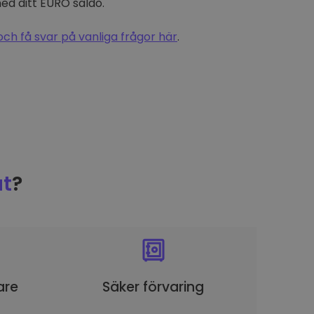
d ditt EURO saldo.
och få svar på vanliga frågor här
.
t
?
are
Säker förvaring