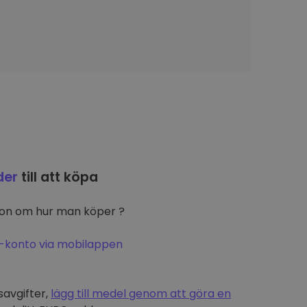
der
till att köpa
ion om hur man köper ?
-konto via mobilappen
t
savgifter,
lägg till medel genom att göra en