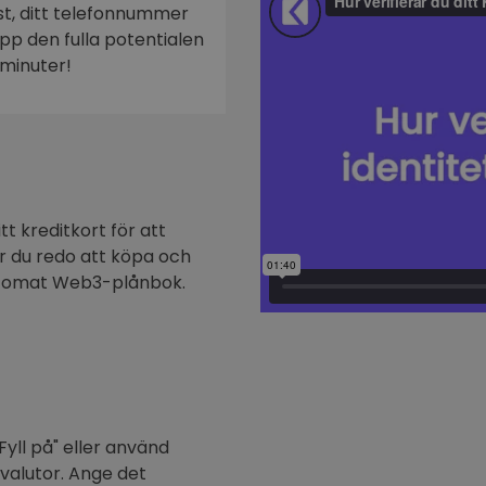
ost, ditt telefonnummer
n
 upp den fulla potentialen
minuter!
t kreditkort för att
är du redo att köpa och
ptomat Web3-plånbok.
Fyll på" eller använd
ovalutor. Ange det