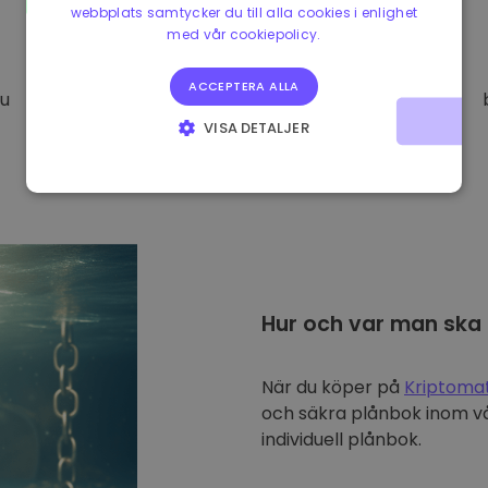
webbplats samtycker du till alla cookies i enlighet
med vår cookiepolicy.
ACCEPTERA ALLA
Du
VISA DETALJER
STRIKT NÖDVÄNDIGT
PRESTANDA
INRIKTNING
FUNKTIONER
Hur och var man ska
När du köper på
Kriptoma
och säkra plånbok inom vå
individuell plånbok.