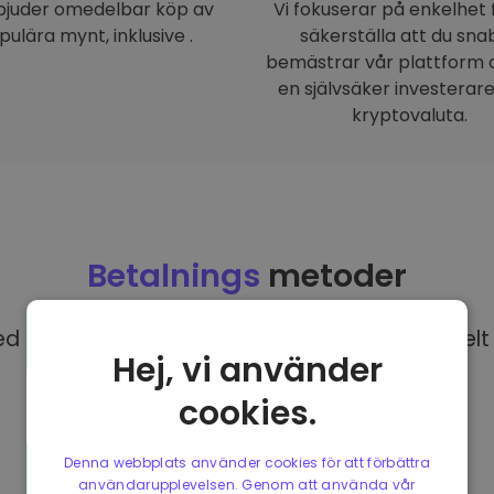
rbjuder omedelbar köp av
Vi fokuserar på enkelhet 
pulära mynt, inklusive .
säkerställa att du sna
bemästrar vår plattform o
en självsäker investerar
kryptovaluta.
Betalnings
metoder
 EUR på Kriptomat har du tillgång till olika helt 
Hej, vi använder
cookies.
Denna webbplats använder cookies för att förbättra
användarupplevelsen. Genom att använda vår