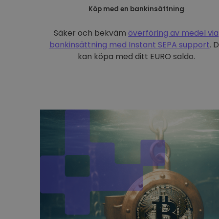
Köp med en bankinsättning
Säker och bekväm
överföring av medel via
bankinsättning med
Instant SEPA support
. 
kan köpa med ditt EURO saldo.