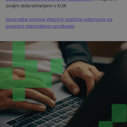
svojim dobroimetjem v EUR.
Spoznajte osnove Web3 in poiščite odgovore na
pogosto zastavljena vprašanja
.