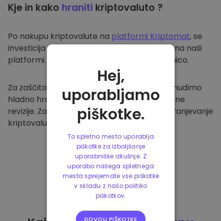
Kje in kako
hraniti
kriptovaluto ?
Po nakupu kriptovalute na
platformi Kriptomat
, se
investicija prenese v vašo varno denarnico na naši
platformi. Vsak uporabnik ima svojo denarnico.
Hej,
Za zaščito naših strank in njihovih sredstev nudimo
uporabljamo
hladno hrambo ter redno izvajamo varnostne
piškotke.
revizije. Zato je naša platforma varna za shranjevanje
kriptovalute in ostalih kripto naložb.
To spletno mesto uporablja
piškotke za izboljšanje
uporabniške izkušnje. Z
uporabo našega spletnega
mesta sprejemate vse piškotke
v skladu z našo politiko
piškotkov.
DOVOLI PIŠKOTKE