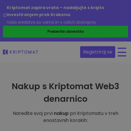
Kriptomat zapira vrata – nadaljujte s kripto
investiranjem prek Krakena.
Vaša sredstva so varna in v celoti dostopna.
Preberite obvestilo
Registriraj se
Nakup s Kriptomat Web3
denarnico
Naredite svoj prvi
nakup
pri Kriptomatu v treh
enostavnih korakih: