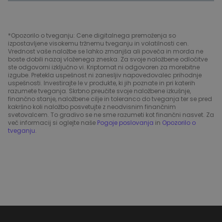
*Opozorilo o tveganju: Cene digitalnega premoženja so
izpostavljene visokemu tržnemu tveganju in volatilnosti cen.
Vrednost vaše naložbe se lahko zmanjša ali poveča in morda ne
boste dobili nazaj vloženega zneska. Za svoje naložbene odločitve
ste odgovorni izključno vi. Kriptomat ni odgovoren za morebitne
izgube. Pretekla uspešnost ni zanesljiv napovedovalec prihodnje
uspešnosti. Investirajte le v produkte, ki jih poznate in pri katerih
razumete tveganja. Skrbno preučite svoje naložbene izkušnje,
finančno stanje, naložbene cilje in toleranco do tveganja ter se pred
kakršno koli naložbo posvetujte z neodvisnim finančnim
svetovalcem. To gradivo se ne sme razumeti kot finančni nasvet. Za
več informacij si oglejte naše
Pogoje poslovanja
in
Opozorilo o
tveganju
.