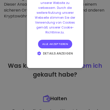
unserer Website zu
Dieser Ansatz macht unsere Plattform zu einem
verbessern. Durch die
sicheren Ort für die Aufbewahrung von und anderen
weitere Nutzung unserer
Kryptowährungen.
Webseite stimmen Sie der
Verwendung von Cookies
gemäß unserer Cookie-
Richtlinie zu.
ALLE AKZEPTIEREN
DETAILS ANZEIGEN
UNBEDINGT
Was kann ich tun
nachdem ich
ERFORDERLICH
gekauft habe?
PERFORMANCE
TARGETING
FUNKTIONALITÄT
Halten