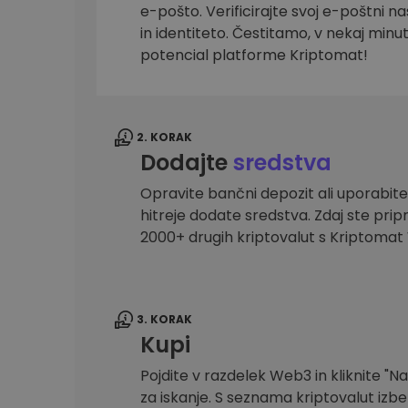
e-pošto. Verificirajte svoj e-poštni na
Raziskovalec naložb
in identiteto. Čestitamo, v nekaj minu
Najdi svojo kripto strategijo
potencial platforme Kriptomat!
2. KORAK
Dodajte
sredstva
Opravite bančni depozit ali uporabite
hitreje dodate sredstva. Zdaj ste prip
2000+ drugih kriptovalut s Kriptoma
3. KORAK
Kupi
Pojdite v razdelek Web3 in kliknite "Na
za iskanje. S seznama kriptovalut izber