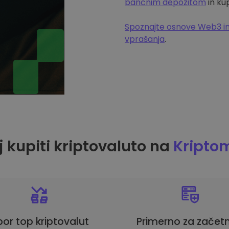
bančnim depozitom
in ku
Spoznajte osnove Web3 in
vprašanja
.
 kupiti kriptovaluto na
Kripto
bor top kriptovalut
Primerno za začetn