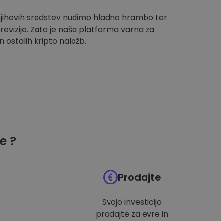
 njihovih sredstev nudimo hladno hrambo ter
evizije. Zato je naša platforma varna za
n ostalih kripto naložb.
e ?
Prodajte
Svojo investicijo
prodajte za evre in