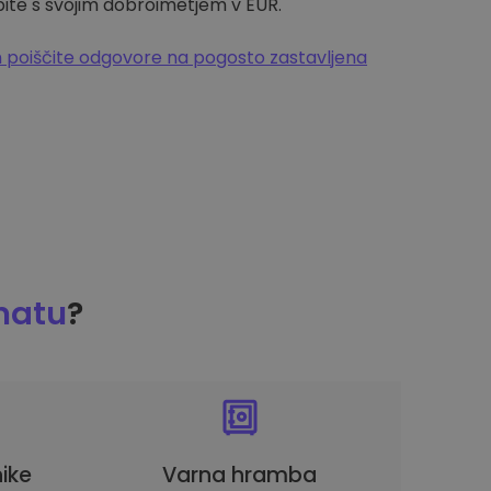
pite s svojim dobroimetjem v EUR.
 poiščite odgovore na pogosto zastavljena
matu
?
ike
Varna hramba