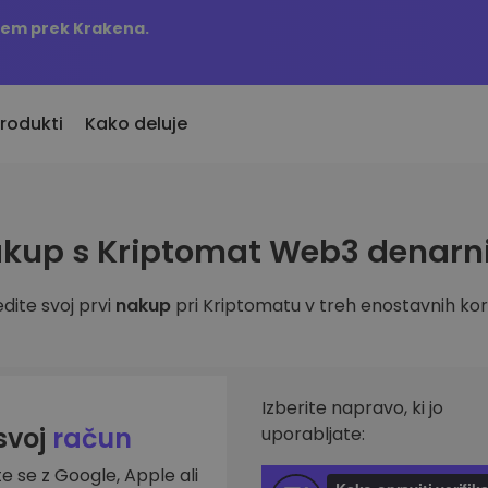
njem prek Krakena.
rodukti
Kako deluje
KriptoEarn
Opozorila o c
kup s Kriptomat Web3 denarn
vno dodani
Zaslužite nagrade s svojim
Ažurne informac
o dodane kriptovalute
kriptovalutami
najljubših žeton
dite svoj prvi
nakup
pri Kriptomatu v treh enostavnih kor
Trezor
 bi kupil 100 EUR…
Raziščite sre
Varčujte kriptovalute za svojo
s bi bil vreden
Odkrijte naložben
prihodnost
Analitika port
Ponavljajoči nakup
Pametni vpogled
Izberite napravo, ki jo
Redno načrtovane naložbe (DCA)
učinkovitost
 svoj
račun
uporabljate:
te se z Google, Apple ali