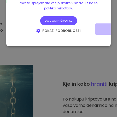
mesta sprejemate vse piškotke v skladu z našo
politiko piškotkov.
DOVOLI PIŠKOTKE
im
to
POKAŽI PODROBNOSTI
NUJNO POTREBNI
IZVEDBENI
CILJANJE
FUNKCIONALNOST
Kje in kako
hraniti
kri
Po nakupu kriptovalute n
vašo varno denarnico na n
denarnico.