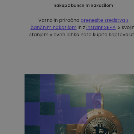
nakup z bančnim nakazilom
Varno in priročno
prenesite sredstva z
bančnim nakazilom
in z
instant SEPA
. S svoj
stanjem v evrih lahko nato kupite kriptovalu
.