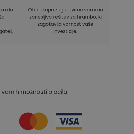
ako da
Ob nakupu zagotovimo varno in
ašo
zanesljivo rešitev za hrambo, ki
i
zagotavlja varnost vaše
atelj.
investicije.
 varnih možnosti plačila: