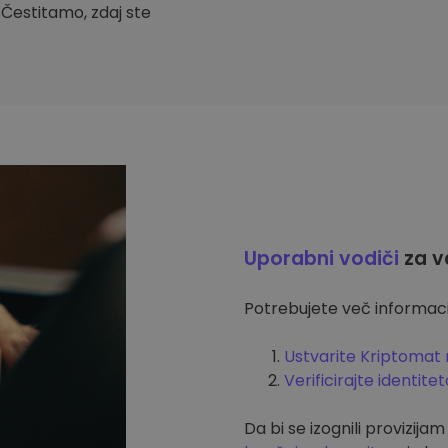
. Čestitamo, zdaj ste
Uporabni vodiči
za v
Potrebujete več informacij
Ustvarite Kriptomat 
Verificirajte identitet
Da bi se izognili provizija