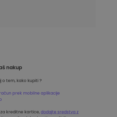
aš nakup
 o tem, kako kupiti ?
račun prek mobilne aplikacije
o
m za kreditne kartice,
dodajte sredstva z