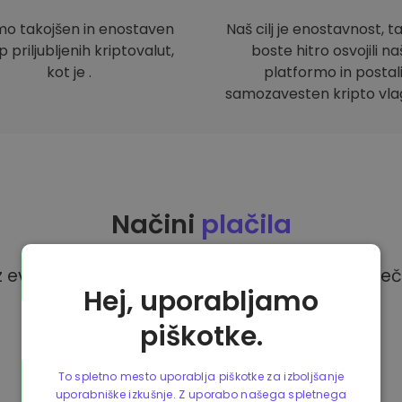
mo takojšen in enostaven
Naš cilj je enostavnost, t
 priljubljenih kriptovalut,
boste hitro osvojili n
kot je .
platformo in postal
samozavesten kripto vlag
Načini
plačila
z evri na platformi Kriptomat imate na voljo več
Hej, uporabljamo
piškotke.
To spletno mesto uporablja piškotke za izboljšanje
uporabniške izkušnje. Z uporabo našega spletnega