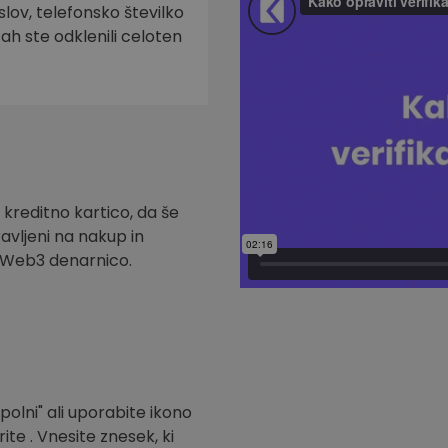
slov, telefonsko številko
tah ste odklenili celoten
 kreditno kartico, da še
ravljeni na nakup in
t Web3 denarnico.
polni" ali uporabite ikono
ite . Vnesite znesek, ki