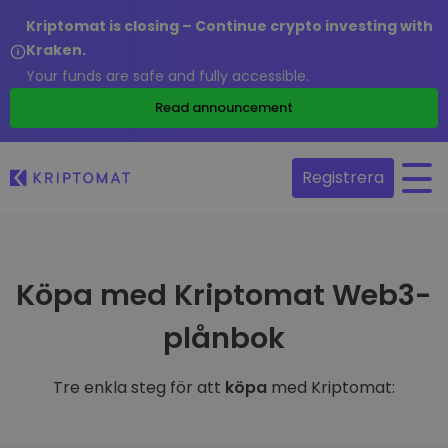
Kriptomat is closing – Continue crypto investing with
Kraken.
Your funds are safe and fully accessible.
Read announcement
Registrera
Köpa med Kriptomat Web3-
plånbok
Tre enkla steg för att
köpa
med Kriptomat: