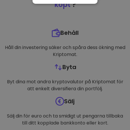
NÖDVÄNDIGT
köpt
?
PRESTANDA
INRIKTNING
Behåll
FUNKTIONER
Håll din investering säker och spåra dess ökning med
Kriptomat.
Byta
Byt dina mot andra kryptovalutor på Kriptomat för
att enkelt diversifiera din portfölj.
Sälj
Sälj din för euro och ta smidigt ut pengarna tillbaka
till ditt kopplade bankkonto eller kort.