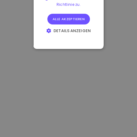
Richtlinie zu.
ALLE AKZEPTIEREN
DETAILS ANZEIGEN
UNBEDINGT
ERFORDERLICH
PERFORMANCE
TARGETING
FUNKTIONALITÄT