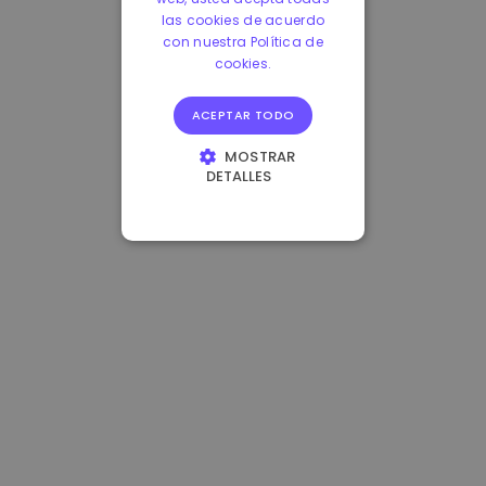
las cookies de acuerdo
con nuestra Política de
cookies.
ACEPTAR TODO
MOSTRAR
DETALLES
COOKIES
ESTRICTAMENTE
NECESARIAS
COOKIES DE
RENDIMIENTO
COOKIES DE
PREFERENCIAS
COOKIES DE
FUNCIONALIDAD