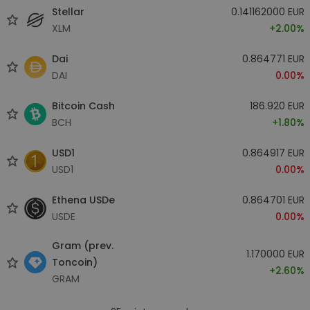
Stellar
0.141162000 EUR
XLM
+2.00%
Dai
0.864771 EUR
DAI
0.00%
Bitcoin Cash
186.920 EUR
BCH
+1.80%
USD1
0.864917 EUR
USD1
0.00%
Ethena USDe
0.864701 EUR
USDE
0.00%
Gram (prev.
1.170000 EUR
Toncoin)
+2.60%
GRAM