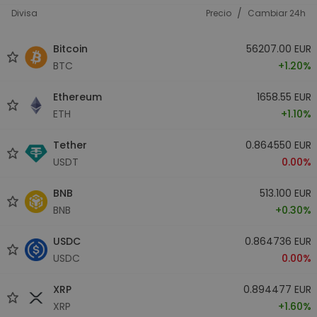
/
Divisa
Precio
Cambiar 24h
Bitcoin
56207.00 EUR
BTC
+1.20%
Ethereum
1658.55 EUR
ETH
+1.10%
Tether
0.864550 EUR
USDT
0.00%
BNB
513.100 EUR
BNB
+0.30%
USDC
0.864736 EUR
USDC
0.00%
XRP
0.894477 EUR
XRP
+1.60%