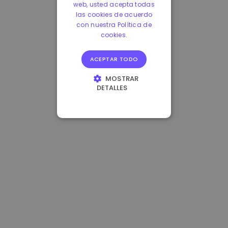
web, usted acepta todas
las cookies de acuerdo
con nuestra Política de
cookies.
ACEPTAR TODO
MOSTRAR
DETALLES
COOKIES
ESTRICTAMENTE
NECESARIAS
COOKIES DE
RENDIMIENTO
COOKIES DE
PREFERENCIAS
COOKIES DE
FUNCIONALIDAD