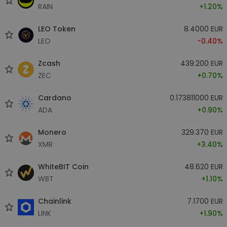
RAIN
+1.20%
LEO Token
8.4000 EUR
LEO
-0.40%
Zcash
439.200 EUR
ZEC
+0.70%
Cardano
0.173811000 EUR
ADA
+0.90%
Monero
329.370 EUR
XMR
+3.40%
WhiteBIT Coin
48.620 EUR
WBT
+1.10%
Chainlink
7.1700 EUR
LINK
+1.90%