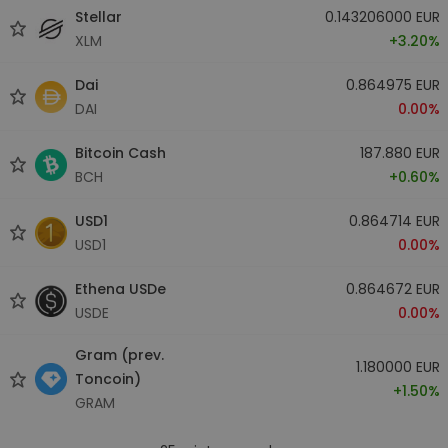
Stellar
0.143206000 EUR
XLM
+3.20%
Dai
0.864975 EUR
DAI
0.00%
Bitcoin Cash
187.880 EUR
BCH
+0.60%
USD1
0.864714 EUR
USD1
0.00%
Ethena USDe
0.864672 EUR
USDE
0.00%
Gram (prev.
1.180000 EUR
Toncoin)
+1.50%
GRAM