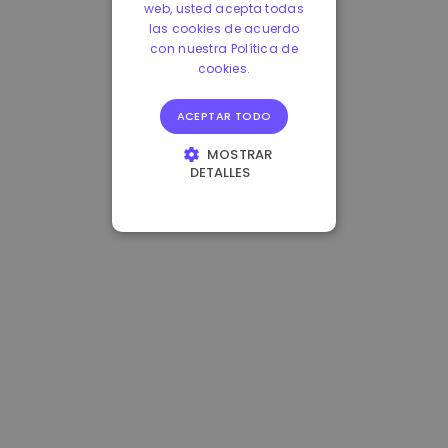
web, usted acepta todas
las cookies de acuerdo
con nuestra Política de
cookies.
ACEPTAR TODO
MOSTRAR
DETALLES
COOKIES
ESTRICTAMENTE
NECESARIAS
COOKIES DE
RENDIMIENTO
COOKIES DE
PREFERENCIAS
COOKIES DE
FUNCIONALIDAD