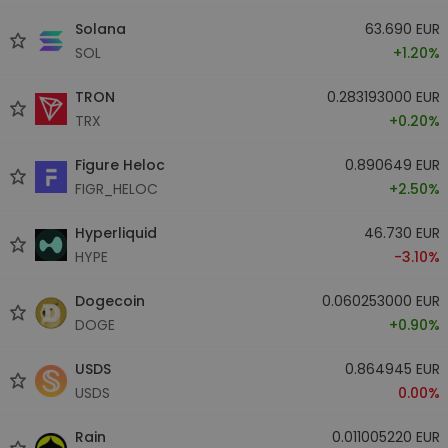
Solana
63.690 EUR
SOL
+1.20%
TRON
0.283193000 EUR
TRX
+0.20%
Figure Heloc
0.890649 EUR
FIGR_HELOC
+2.50%
Hyperliquid
46.730 EUR
HYPE
-3.10%
Dogecoin
0.060253000 EUR
DOGE
+0.90%
USDS
0.864945 EUR
USDS
0.00%
Rain
0.011005220 EUR