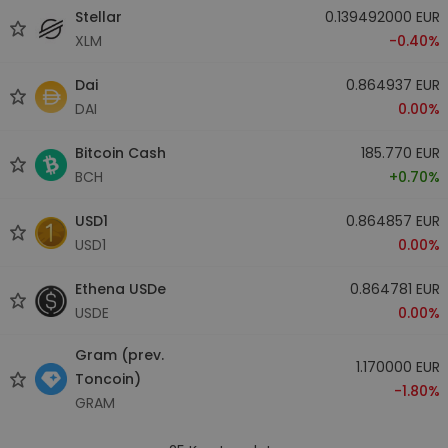
Stellar
0.139492000 EUR
XLM
-0.40%
Dai
0.864937 EUR
DAI
0.00%
Bitcoin Cash
185.770 EUR
BCH
+0.70%
USD1
0.864857 EUR
USD1
0.00%
Ethena USDe
0.864781 EUR
USDE
0.00%
Gram (prev.
1.170000 EUR
Toncoin)
-1.80%
GRAM