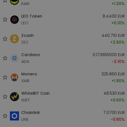
RAIN
+1.30%
LEO Token
8.4400 EUR
LEO
+0.10%
Zcash
440.710 EUR
ZEC
+2.90%
Cardano
0.173655000 EUR
ADA
-2.10%
Monero
325.860 EUR
XMR
+1.90%
WhiteBIT Coin
48.530 EUR
WBT
+0.60%
Chainlink
7.0700 EUR
LINK
-0.60%