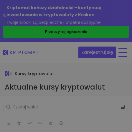
Kriptomat kończy działalność – kontynuuj
inwestowanie w kryptowaluty z Kraken.
Twoje środki są bezpieczne i w pełni dostępne.
Przeczytaj ogłoszenie
Zarejestruj się
Kursy kryptowalut
Aktualne kursy kryptowalut