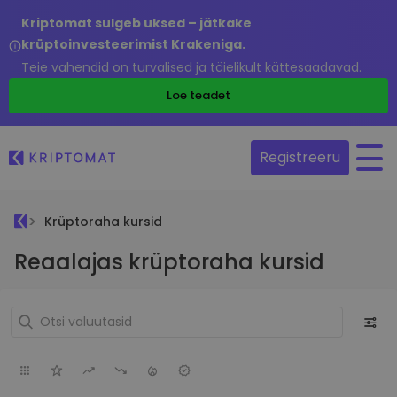
Kriptomat sulgeb uksed – jätkake
krüptoinvesteerimist Krakeniga.
Teie vahendid on turvalised ja täielikult kättesaadavad.
Loe teadet
Registreeru
Krüptoraha kursid
Reaalajas krüptoraha kursid