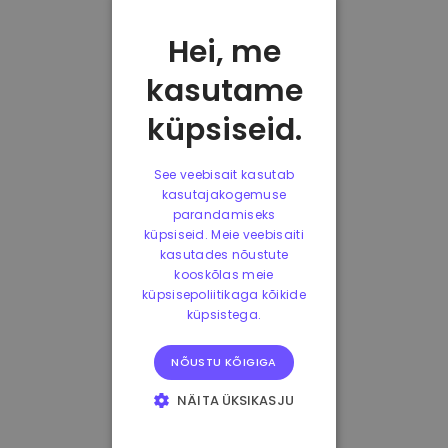
Hei, me
kasutame
küpsiseid.
See veebisait kasutab
kasutajakogemuse
parandamiseks
küpsiseid. Meie veebisaiti
kasutades nõustute
kooskõlas meie
küpsisepoliitikaga kõikide
küpsistega.
NÕUSTU KÕIGIGA
NÄITA ÜKSIKASJU
HÄDAVAJALIKUD