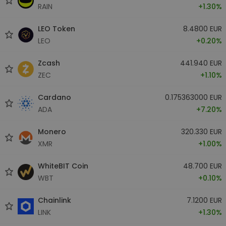
RAIN
+1.30%
LEO Token
8.4800 EUR
LEO
+0.20%
Zcash
441.940 EUR
ZEC
+1.10%
Cardano
0.175363000 EUR
ADA
+7.20%
Monero
320.330 EUR
XMR
+1.00%
WhiteBIT Coin
48.700 EUR
WBT
+0.10%
Chainlink
7.1200 EUR
LINK
+1.30%