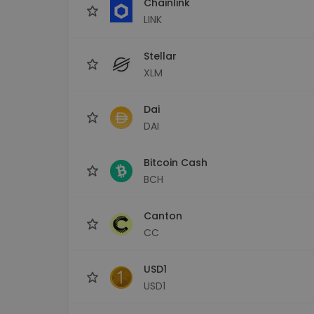
Chainlink
LINK
Stellar
XLM
Dai
DAI
Bitcoin Cash
BCH
Canton
CC
USD1
USD1