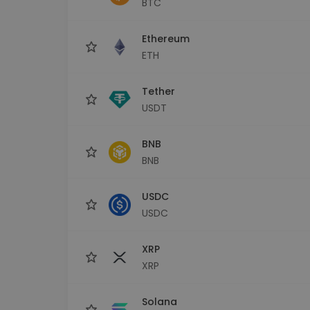
BTC
Monedero Kripto
Un monedero de cr
seguro y sencillo
Ethereum
Explorador de inv
ETH
Encuentra tu estrateg
Tether
USDT
BNB
BNB
USDC
USDC
XRP
XRP
Solana