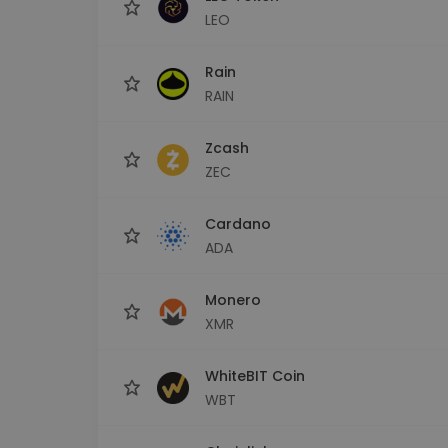
LEO
Rain
RAIN
Zcash
ZEC
Cardano
ADA
Monero
XMR
WhiteBIT Coin
WBT