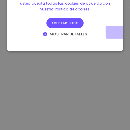
usted acepta todas las cookies de acuerdo con
0.865215 €
0.00%
3.4B €
nuestra Política de cookies.
ACEPTAR TODO
MOSTRAR DETALLES
COOKIES ESTRICTAMENTE NECESARIAS
COOKIES DE RENDIMIENTO
COOKIES DE PREFERENCIAS
COOKIES DE FUNCIONALIDAD