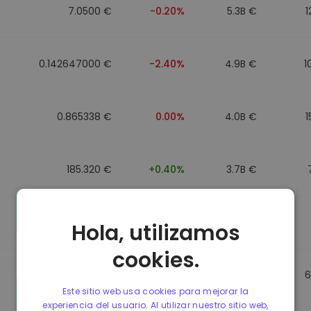
7.0500 €
-0.20%
5.3B €
1
0.142647000 €
-2.40%
4.9B €
1
0.865338 €
0.00%
4.0B €
1
185.320 €
+0.40%
3.7B €
0.089991000 €
-4.40%
3.5B €
Hola, utilizamos
cookies.
0.864912 €
0.00%
3.5B €
6
Este sitio web usa cookies para mejorar la
experiencia del usuario. Al utilizar nuestro sitio web,