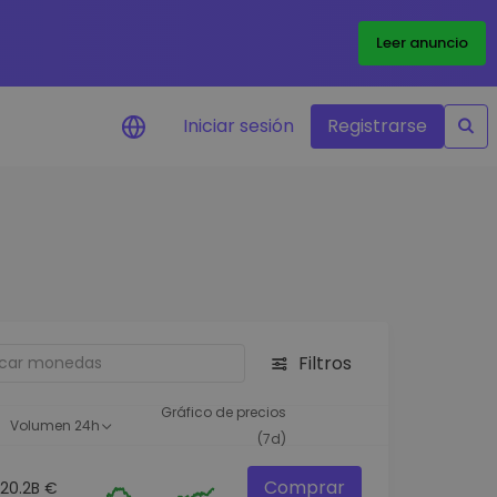
Leer anuncio
Iniciar sesión
Registrarse
ertas de precios
tualizaciones de precios a
empo real para tus tokens
voritos
plorar activos
scubre oportunidades de
Filtros
versión
álisis de cartera
Gráfico de precios
Volumen 24h
rspectiva inteligente para un
(7d)
ndimiento óptimo
Comprar
20.2B €