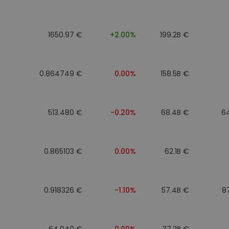
mat
iptomonedas
1650.97 €
+2.00%
199.2B €
ersiones
ia cripto
0.864749 €
0.00%
158.5B €
513.480 €
-0.20%
68.4B €
6
0.865103 €
0.00%
62.1B €
0.918326 €
-1.10%
57.4B €
8
64.040 €
0.00%
37.2B €